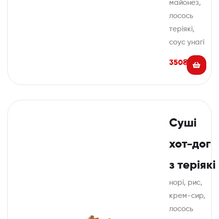
майонез,
лосось
теріякі,
соус унагі
350
₴
Суші
хот-дог
з теріякі
норі, рис,
крем-сир,
лосось