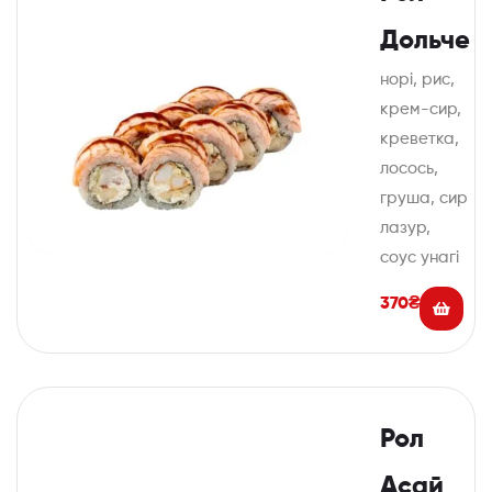
Дольче
норі, рис,
крем-сир,
креветка,
лосось,
груша, сир
лазур,
соус унагі
370
₴
Рол
Асай