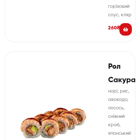
горіховий
соус, кляр
260
₴
Рол
Сакура
норі, рис,
авокадо,
лосось,
сніжний
краб,
японський