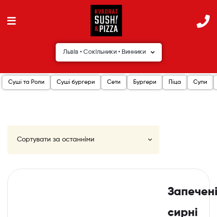
Львів • Сокільники • Винники
Суші та Роли
Суші бургери
Сети
Бургери
Піца
Супи
Запечен
сирні