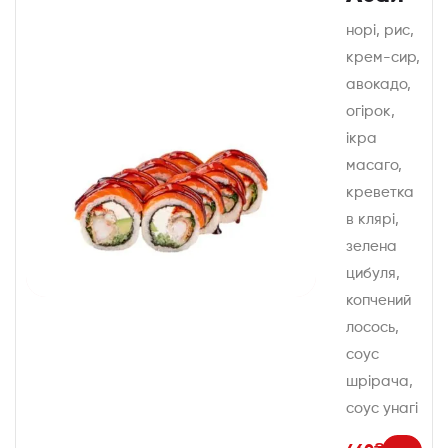
норі, рис,
крем-сир,
авокадо,
огірок,
ікра
масаго,
креветка
в клярі,
зелена
цибуля,
копчений
лосось,
соус
шрірача,
соус унагі