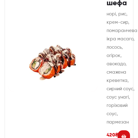
шефа
норі, рис,
крем-сир,
помаранчева
ікра масаго,
лосось,
огірок,
авокадо,
смажена
креветка,
сирний соус,
соус унагі,
горіховий
соус,
пармезан
420
₴