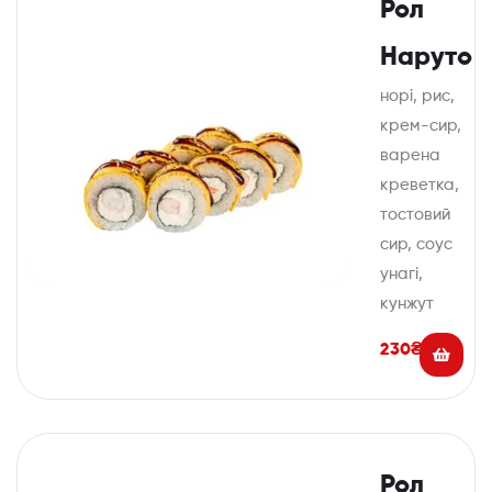
Рол
Наруто
норі, рис,
крем-сир,
варена
креветка,
тостовий
сир, соус
унагі,
кунжут
230
₴
Рол