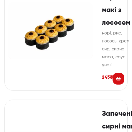
макі з
лососем
норі, рис,
лосось, крем-
сир, сирна
маса, соус
унагі
245
₴
Запечен
сирні ма