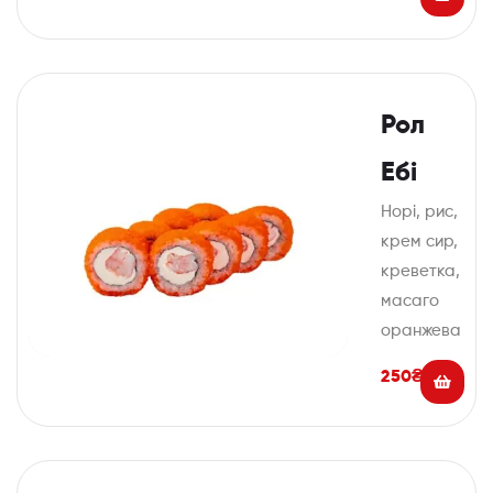
Рол
Ебі
Норі, рис,
крем сир,
креветка,
масаго
оранжева
250
₴