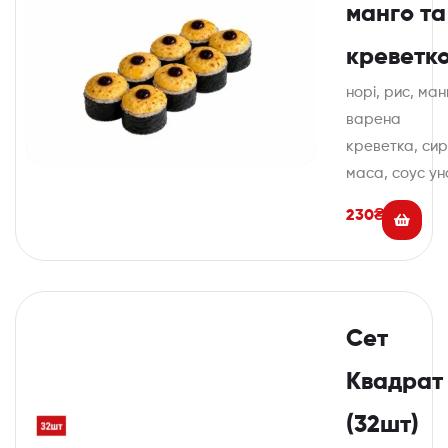
манго та
креветк
норі, рис, ман
варена
креветка, си
маса, соус ун
230
₴
Сет
Квадрат
(32шт)