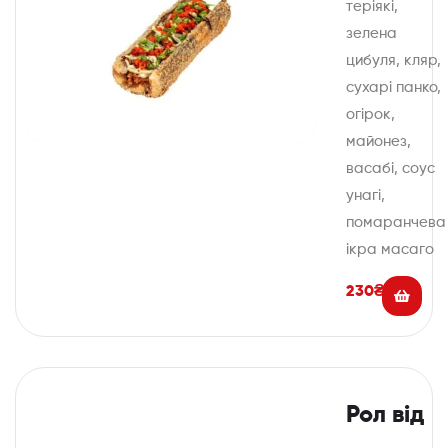
теріякі,
зелена
цибуля, кляр,
сухарі панко,
огірок,
майонез,
васабі, соус
унагі,
помаранчева
ікра масаго
230
₴
Рол від