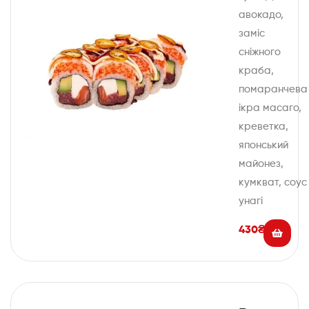
авокадо,
заміс
сніжного
краба,
помаранчева
ікра масаго,
креветка,
японський
майонез,
кумкват, соус
унагі
430
₴