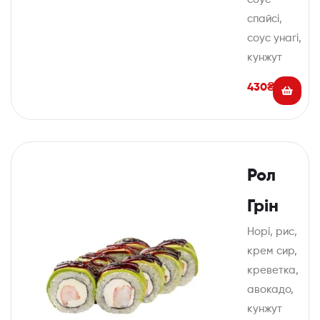
спайсі,
соус унагі,
кунжут
430
₴
Рол
Грін
Норі, рис,
крем сир,
креветка,
авокадо,
кунжут