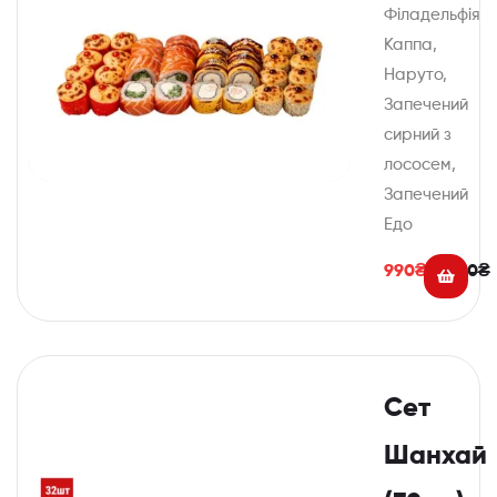
Філадельфія
Каппа,
Наруто,
Запечений
сирний з
лососем,
Запечений
Едо
990
₴
1,120
₴
Сет
Шанхай