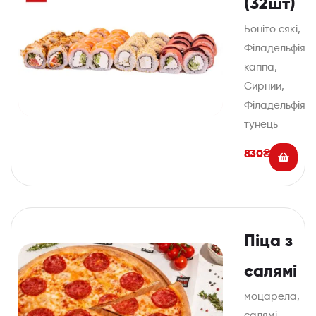
(32шт)
Боніто сякі,
Філадельфія
каппа,
Сирний,
Філадельфія
тунець
830
₴
Піца з
салямі
моцарела,
салямі,