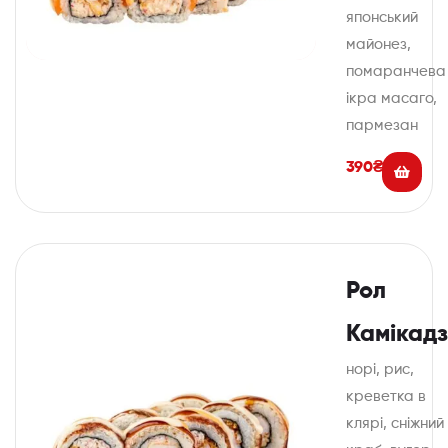
японський
майонез,
помаранчева
ікра масаго,
пармезан
390
₴
Рол
Камікад
норі, рис,
креветка в
клярі, сніжний