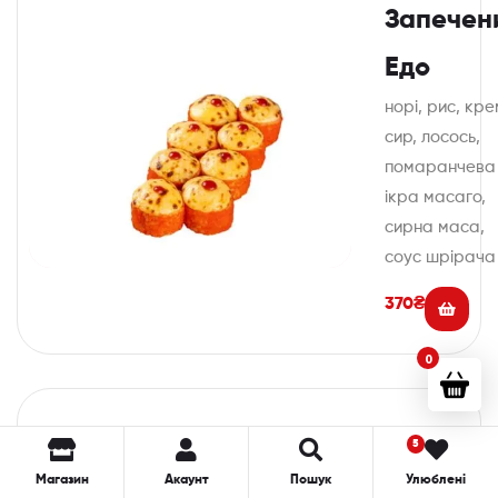
Запечен
Едо
норі, рис, кр
сир, лосось,
помаранчева
ікра масаго,
сирна маса,
соус шрірача
370
₴
0
Рол
5
Магазин
Акаунт
Пошук
Улюблені
Сніжний