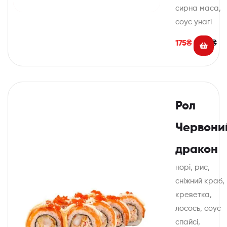
сирна маса,
соус унагі
175
₴
350
₴
Рол
Червони
дракон
норі, рис,
сніжний краб,
креветка,
лосось, соус
спайсі,