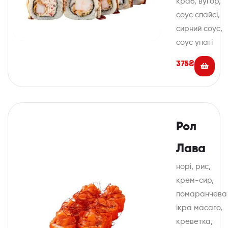
краб, вугор,
соус спайсі,
сирний соус,
соус унагі
375
₴
Рол
Лава
норі, рис,
крем-сир,
помаранчева
ікра масаго,
креветка,