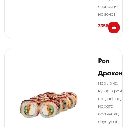
японський
майонез
335
₴
Рол
Дракон
Норі, рис,
вугор, крем
сир, огірок,
масаго
оранжеве,
соус унагі,