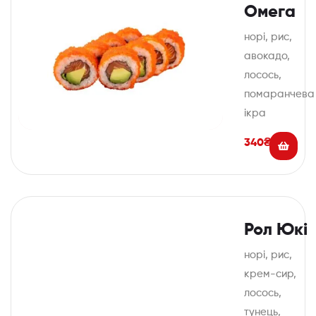
Омега
норі, рис,
авокадо,
лосось,
помаранчева
ікра
340
₴
Рол Юкі
норі, рис,
крем-сир,
лосось,
тунець,