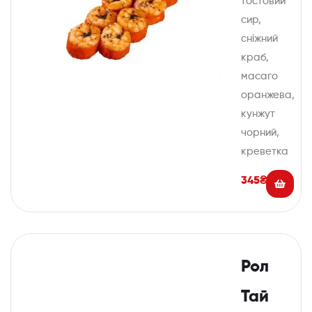
тостовий
сир,
сніжний
краб,
масаго
оранжева,
кунжут
чорний,
креветка
345
₴
Рол
Тай