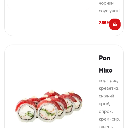
чорний,
соус унагі
255
₴
Рол
Ніко
норі, рис,
креветка,
сніжний
краб,
огірок,
крем-сир,
тунець,