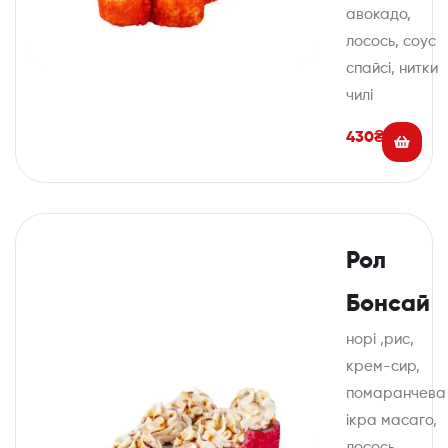
авокадо,
лосось, соус
спайсі, нитки
чилі
430
₴
Рол
Бонсай
норі ,рис,
крем-сир,
помаранчева
ікра масаго,
лосось