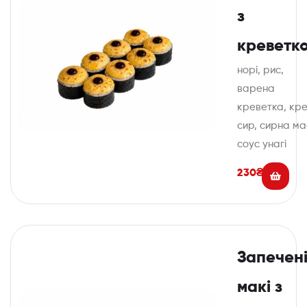
з
креветк
норі, рис,
варена
креветка, кр
сир, сирна ма
соус унагі
230
₴
Запечен
макі з