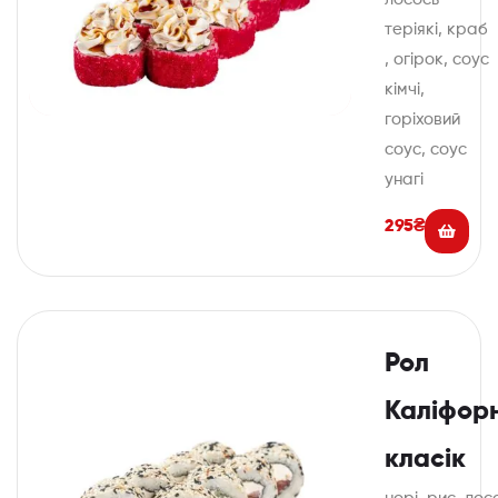
теріякі, краб
, огірок, соус
кімчі,
горіховий
соус, соус
унагі
295
₴
Рол
Каліфорн
класік