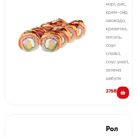
норі, рис,
крем-сир,
авокадо,
креветка,
лосось,
соус
спайсі,
соус унагі,
зелена
цибуля
375
₴
Рол