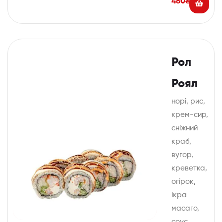
460
₴
Рол
Роял
норі, рис,
крем-сир,
сніжний
краб,
вугор,
креветка,
огірок,
ікра
масаго,
соус