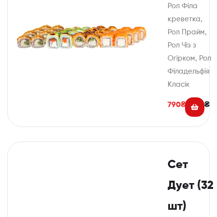
Рол Філа
креветка,
Рол Прайм,
Рол Чіз з
Огірком, Рол
Філадельфія
Класік
790
₴
920
₴
Сет
Дует (32
шт)