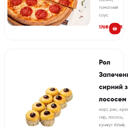
томатний
соус
170
₴
–
230
₴
Рол
Запечен
сирний з
лососем
норі, рис, кр
сир, лосось,
кунжут білий,