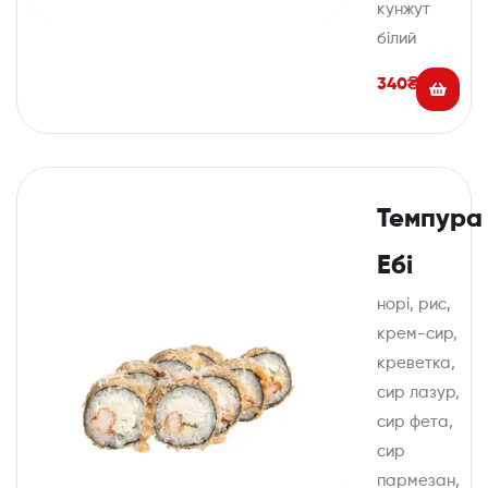
кунжут
білий
340
₴
Темпура
Ебі
норі, рис,
крем-сир,
креветка,
сир лазур,
сир фета,
сир
пармезан,