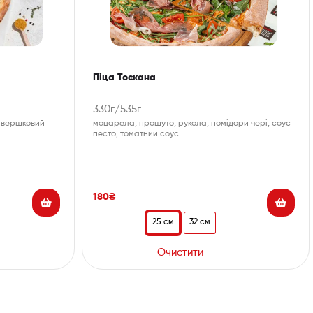
Піца Тоскана
330г/535г
, вершковий
моцарела, прошуто, рукола, помідори чері, соус
песто, томатний соус
180
₴
25 см
32 см
Очистити