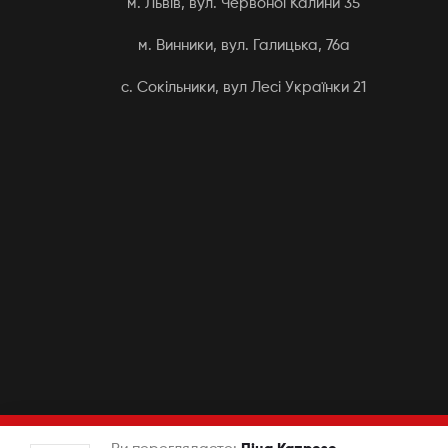
м. Львів, вул. Червоної Калини 35
м. Винники, вул. Галицька, 76а
с. Сокільники, вул Лесі Українки 21
Авторське право © 2026 Kvadrat Sushi&Pizza. Всі права