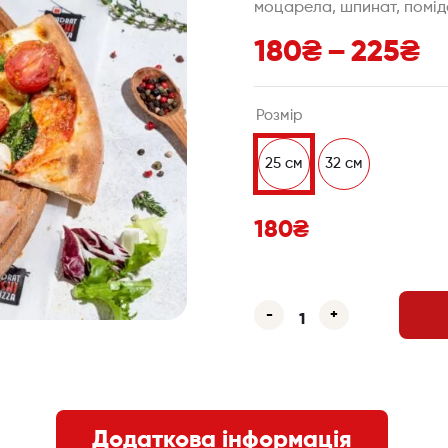
моцарела, шпинат, помідо
180
₴
–
225
₴
Розмір
25 см
32 см
180
₴
-
+
Додаткова інформація