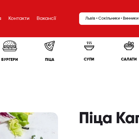
а
Контакти
Вакансії
Львів • Сокільники • Винники
САЛАТИ
СУПИ
БУРГЕРИ
ПІЦА
Піца Ка