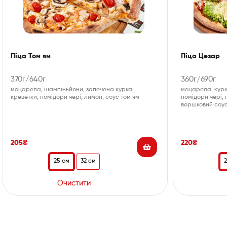
Піца Том ям
Піца Цезар
370г/640г
360г/690г
моцарела, шампіньйони, запечена курка,
моцарела, курк
креветки, помідори чері, лимон, соус том ям
помідори чері, 
вершковий соу
205
₴
220
₴
25 см
32 см
Очистити