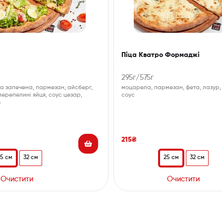
Піца Кватро Формаджі
295г/575г
а запечена, пармезан, айсберг,
моцарела, пармезан, фета, лазур
перепелині яйця, соус цезар,
соус
с
215
₴
25 см
32 см
25 см
32 см
Очистити
Очистити