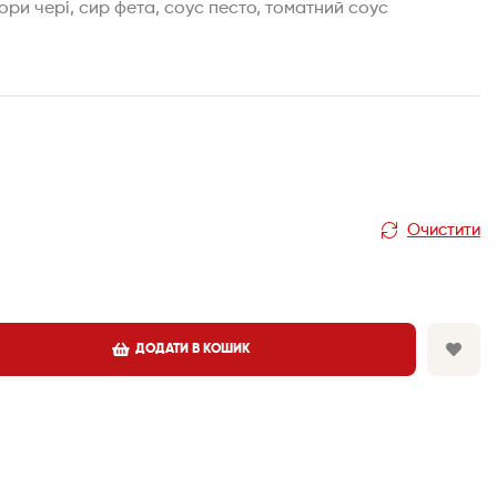
ри чері, сир фета, соус песто, томатний соус
Очистити
ДОДАТИ В КОШИК