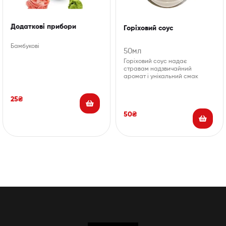
Додаткові прибори
Горіховий соус
Бамбукові
50мл
Горіховий соус надає
стравам надзвичайний
аромат і унікальний смак
25
₴
50
₴