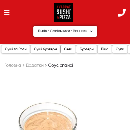
Львів • Сокільники • Винники
Суші та Роли
Суші бургери
Сети
Бургери
Піца
Супи
Головна
Додатки
Соус спайсі