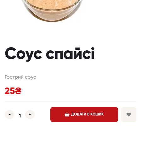
Соус спайсі
Гострий соус
25
₴
-
+
ДОДАТИ В КОШИК