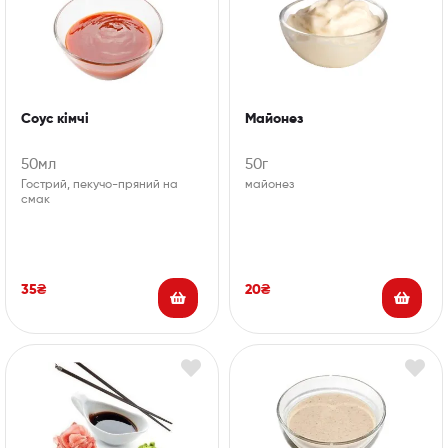
Соус кімчі
Майонез
50мл
50г
Гострий, пекучо-пряний на
майонез
смак
35
₴
20
₴