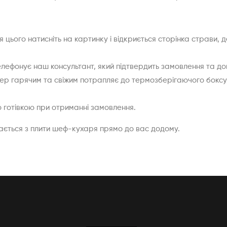
я цього натисніть на картинку і відкриється сторінка страви, 
ателефонує наш консультант, який підтвердить замовлення та 
ргер гарячим та свіжим потрапляє до термозберігаючого боксу
 готівкою при отриманні замовлення.
вається з плити шеф-кухаря прямо до вас додому.