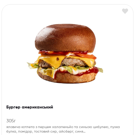
Бургер американський
305г
яловича котлета з перцем халапеньйо та синьою цибулею, пухка
булка, помідор, тостовий сир, айсберг, синя…