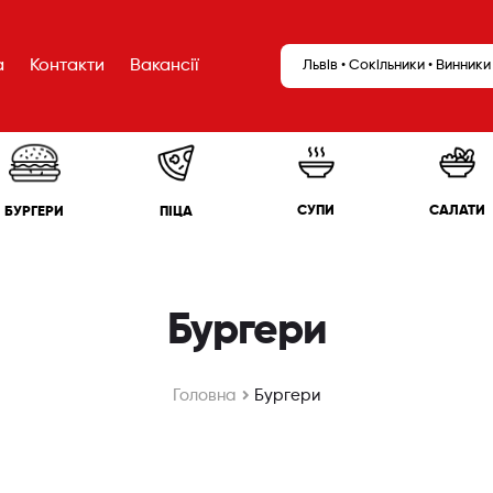
а
Контакти
Вакансії
Львів • Сокільники • Винники
САЛАТИ
СУПИ
БУРГЕРИ
ПІЦА
Бургери
Головна
Бургери