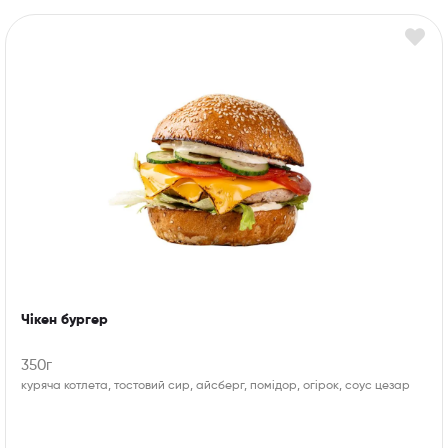
Чікен бургер
350г
куряча котлета, тостовий сир, айсберг, помідор, огірок, соус цезар