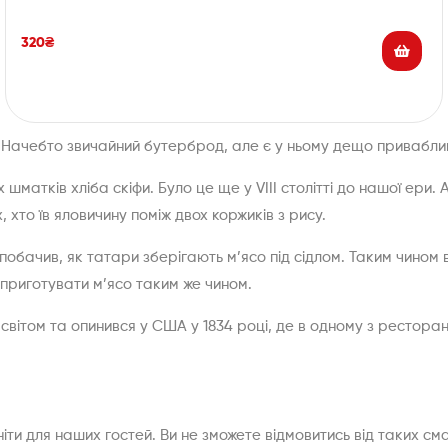
320
₴
 Начебто звичайний бутерброд, але є у ньому дещо приваблив
шматків хліба скіфи. Було це ще у VIII столітті до нашої ери.
 хто їв яловичину поміж двох коржиків з рису.
побачив, як татари зберігають м’ясо під сідлом. Таким чином 
 приготувати м’ясо таким же чином.
 світом та опинився у США у 1834 році, де в одному з рестора
іти для наших гостей. Ви не зможете відмовитись від таких см