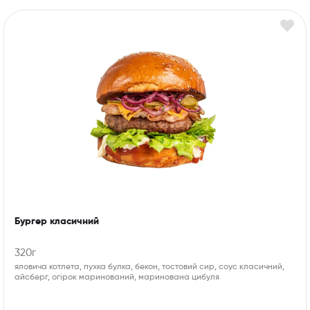
Бургер класичний
320г
яловича котлета, пухка булка, бекон, тостовий сир, соус класичний,
айсберг, огірок маринований, маринована цибуля