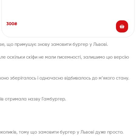
300
₴
е, що примушує знову замовити бургер у Львові.
 Але оскільки скіфи не мали писемності, залишимо цю версію
воно зберігалось і одночасно відбивалось до м’якого стану.
нів отримала назву Гамбургер.
аколиків, тому що замовити бургер у Львові дуже просто.