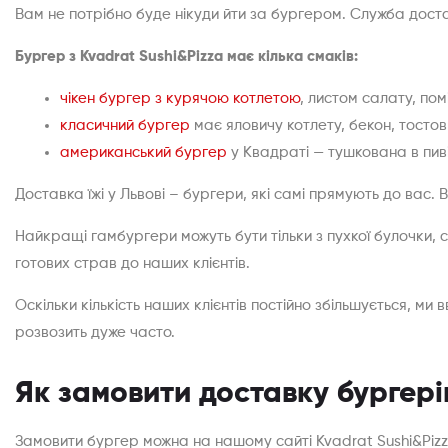
Вам не потрібно буде нікуди йти за бургером. Служба дост
Бургер з Kvadrat Sushi&Pizza має кілька смаків:
чікен бургер з курячою котлетою
, листом салату, по
класичний бургер
має яловичу котлету, бекон, тосто
американський бургер
у Квадраті — тушкована в пив
Доставка їжі у Львові – бургери, які самі прямують до вас. 
Найкращі гамбургери можуть бути тільки з пухкої булочки, с
готових страв до наших клієнтів.
Оскільки кількість наших клієнтів постійно збільшується, м
розвозить дуже часто.
Як замовити доставку бургерів
Замовити бургер можна на нашому сайті Kvadrat Sushi&Piz