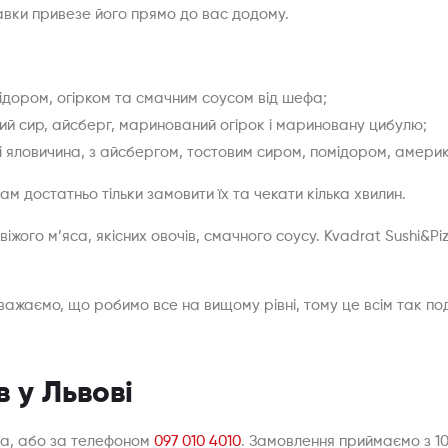
авки привезе його прямо до вас додому.
мідором, огірком та смачним соусом від шефа;
вий сир, айсберг, маринований огірок і мариновану цибулю;
і яловичина, з айсбергом, тостовим сиром, помідором, амери
Вам достатньо тільки замовити їх та чекати кілька хвилин.
віжого м’яса, якісних овочів, смачного соусу. Kvadrat Sushi&P
и вважаємо, що робимо все на вищому рівні, тому це всім так 
 у Львові
za, або за телефоном
097 010 4010
. Замовлення приймаємо з 10