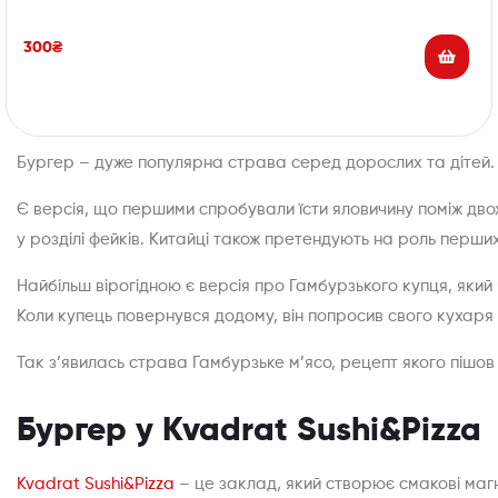
300
₴
Бургер – дуже популярна страва серед дорослих та дітей.
Є версія, що першими спробували їсти яловичину поміж двох 
у розділі фейків. Китайці також претендують на роль перших,
Найбільш вірогідною є версія про Гамбурзького купця, який 
Коли купець повернувся додому, він попросив свого кухаря
Так з’явилась страва Гамбурзьке м’ясо, рецепт якого пішов
Бургер у Kvadrat Sushi&Pizza
Kvadrat Sushi&Pizza
– це заклад, який створює смакові магн