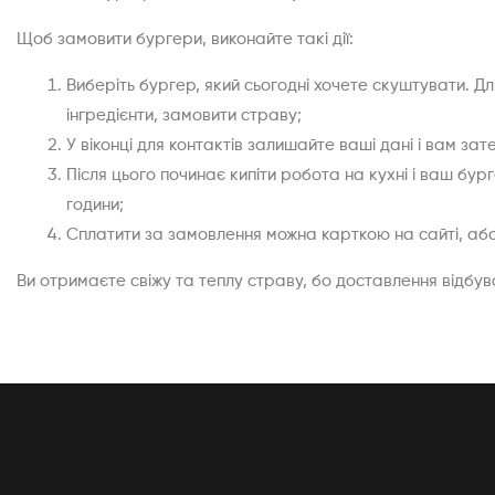
Щоб замовити бургери, виконайте такі дії:
Виберіть бургер, який сьогодні хочете скуштувати. Дл
інгредієнти, замовити страву;
У віконці для контактів залишайте ваші дані і вам з
Після цього починає кипіти робота на кухні і ваш бу
години;
Сплатити за замовлення можна карткою на сайті, або
Ви отримаєте свіжу та теплу страву, бо доставлення відбу