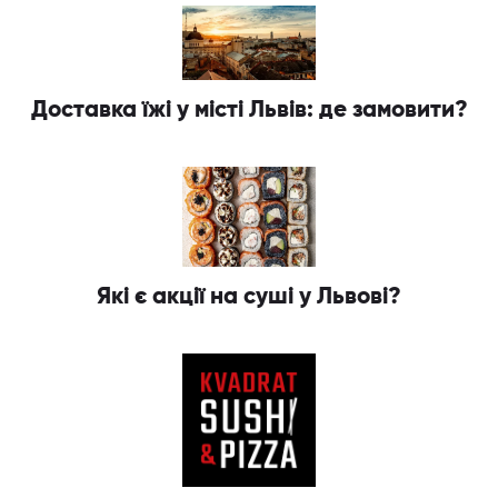
Доставка їжі у місті Львів: де замовити?
Які є акції на суші у Львові?