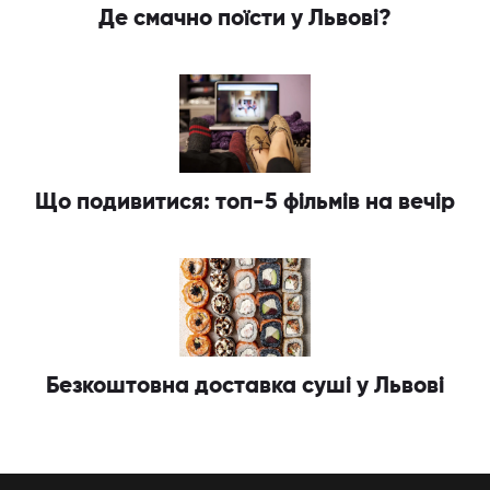
Де смачно поїсти у Львові?
Що подивитися: топ-5 фільмів на вечір
Безкоштовна доставка суші у Львові