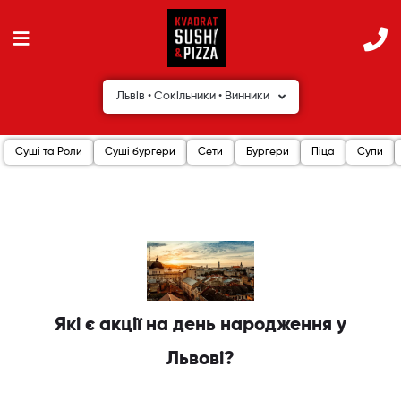
Львів • Сокільники • Винники
Суші та Роли
Суші бургери
Сети
Бургери
Піца
Супи
Які є акції на день народження у
Львові?