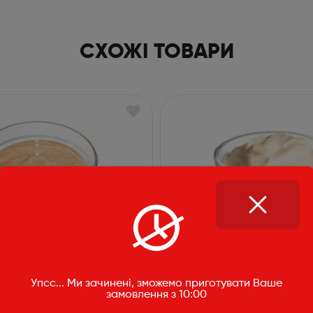
СХОЖІ ТОВАРИ
Майонез
Упсс... Ми зачинені, зможемо приготувати Ваше
50г
замовлення з 10:00
майонез