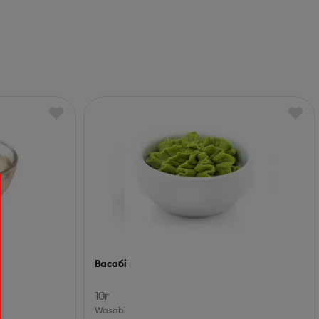
Васабі
10г
Wasabi