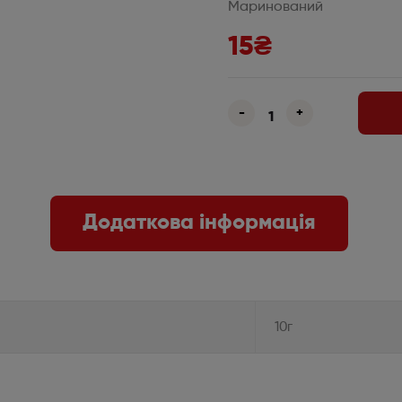
Маринований
15
₴
-
+
Додаткова інформація
10г