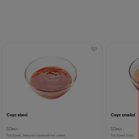
Соус кімчі
Соус спайсі
50мл
50мл
Гострий, пекучо-пряний на смак
Гострий соус