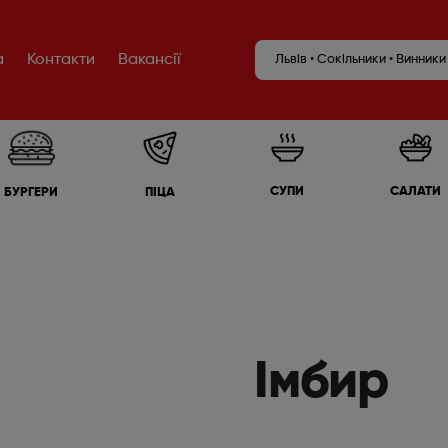
а
Контакти
Вакансії
Львів • Сокільники • Винники
САЛАТИ
СУПИ
БУРГЕРИ
ПІЦА
Імбир