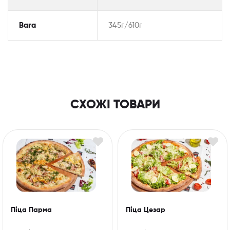
Вага
345г/610г
СХОЖІ ТОВАРИ
Піца Парма
Піца Цезар