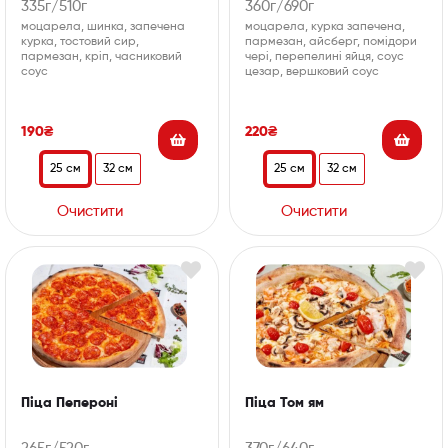
335г/510г
360г/690г
моцарела, шинка, запечена
моцарела, курка запечена,
курка, тостовий сир,
пармезан, айсберг, помідори
пармезан, кріп, часниковий
чері, перепелині яйця, соус
соус
цезар, вершковий соус
190
₴
220
₴
25 см
32 см
25 см
32 см
Очистити
Очистити
Піца Пепероні
Піца Том ям