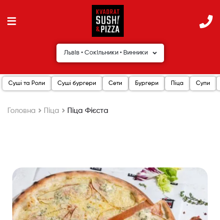
Львів • Сокільники • Винники
Суші та Роли
Суші бургери
Сети
Бургери
Піца
Супи
Головна
Піца
Піца Фієста