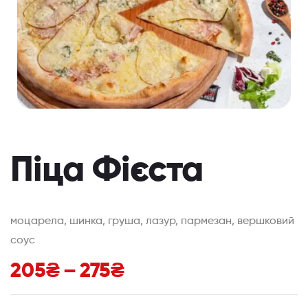
Піца Фієста
моцарела, шинка, груша, лазур, пармезан, вершковий
соус
205
₴
–
275
₴