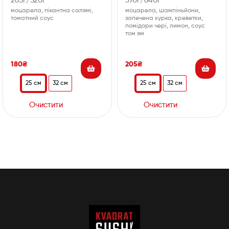
265г/520г
370г/640г
моцарела, пікантна салямі,
моцарела, шампіньйони,
томатний соус
запечена курка, креветки,
помідори чері, лимон, соус
том ям
180
₴
205
₴
25 см
32 см
25 см
32 см
Очистити
Очистити