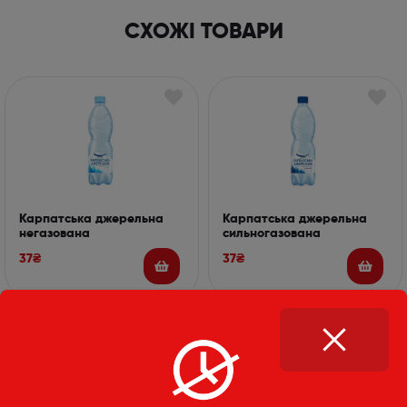
СХОЖІ ТОВАРИ
Карпатська джерельна
Карпатська джерельна
негазована
сильногазована
37
₴
37
₴