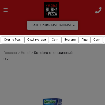
Львів • Сокільники • Винники
Суші та Роли
Суші бургери
Сети
Бургери
Піца
Супи
Головна
Напої
Sandora апельсиновий
0.2