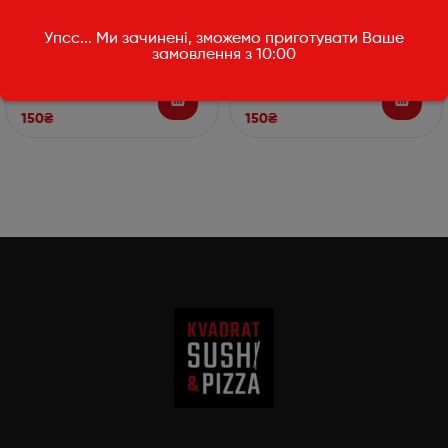
Упсс... Ми зачинені, зможемо приготувати Ваше
Sandora персиковий
Sandora гранатовий
замовлення з 10:00
1л
1л
150
₴
150
₴