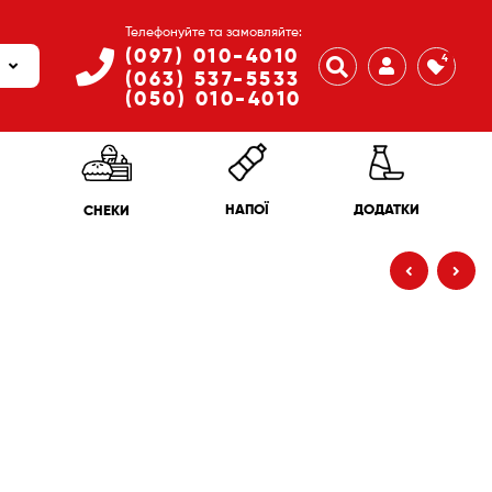
Телефонуйте та замовляйте:
(097) 010-4010
4
(063) 537-5533
(050) 010-4010
ДОДАТКИ
НАПОЇ
СНЕКИ
55
₴
37
₴