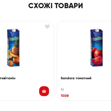
СХОЖІ ТОВАРИ
тивітамін
Sandora томатний
1л
150
₴