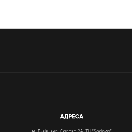
АДРЕСА
м. Львів, вул. Садова 2А, ТЦ “Sodova”