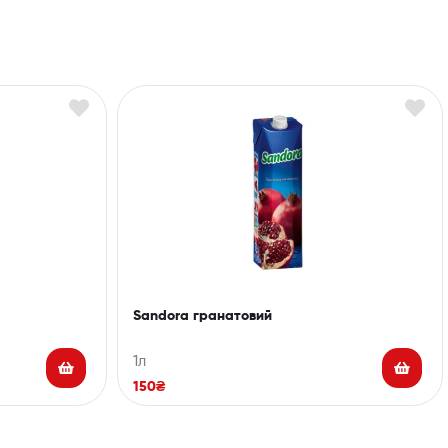
Sandora гранатовий
1л
150
₴