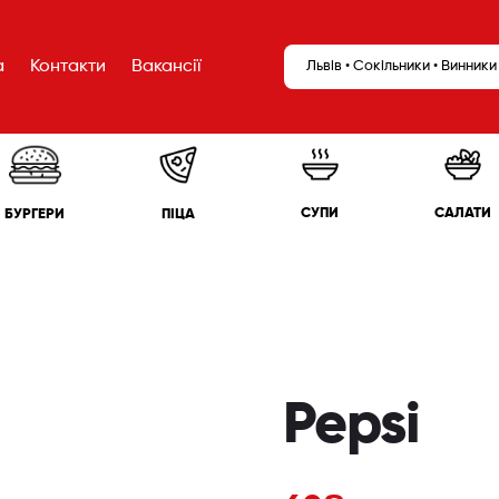
а
Контакти
Вакансії
Львів • Сокільники • Винники
САЛАТИ
СУПИ
БУРГЕРИ
ПІЦА
Pepsi