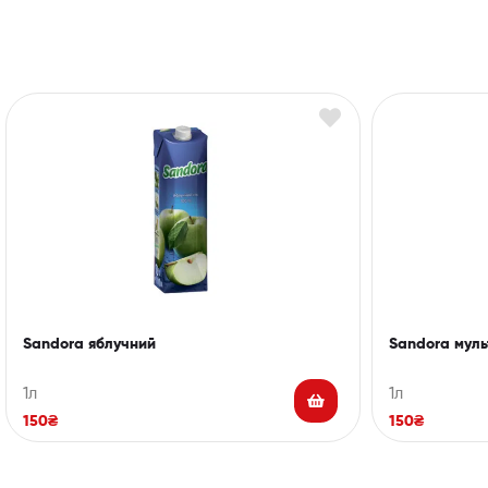
Sandora яблучний
Sandora муль
1л
1л
150
₴
150
₴