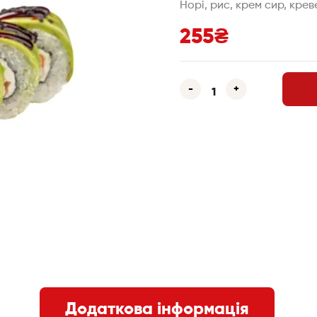
Норі, рис, крем сир, крев
255
₴
-
+
Додаткова інформація