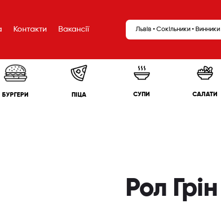
а
Контакти
Вакансії
Львів • Сокільники • Винники
САЛАТИ
СУПИ
БУРГЕРИ
ПІЦА
Рол Грін