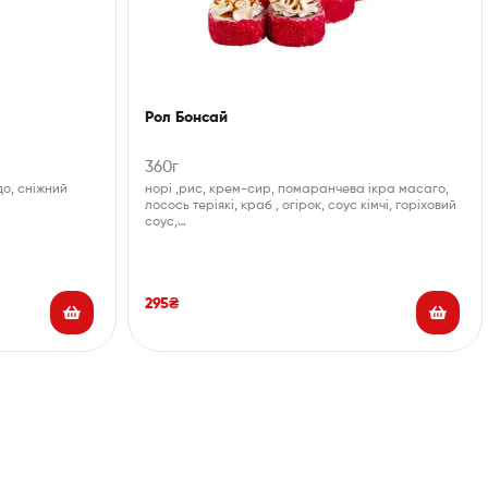
Рол Бонсай
360г
до, сніжний
норі ,рис, крем-сир, помаранчева ікра масаго,
лосось теріякі, краб , огірок, соус кімчі, горіховий
соус,…
295
₴