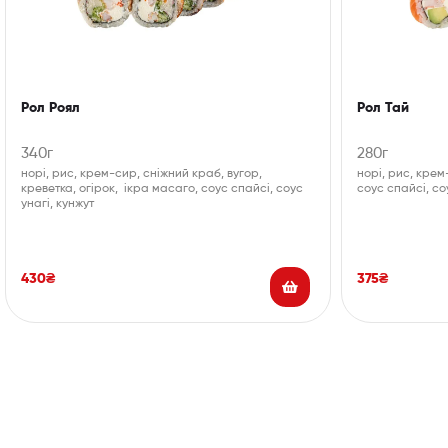
Рол Роял
Рол Тай
340г
280г
норі, рис, крем-сир, сніжний краб, вугор,
норі, рис, крем
креветка, огірок, ікра масаго, соус спайсі, соус
соус спайсі, со
унагі, кунжут
430
₴
375
₴