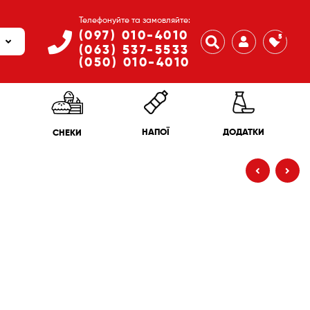
Телефонуйте та замовляйте:
(097) 010-4010
5
(063) 537-5533
(050) 010-4010
ДОДАТКИ
НАПОЇ
СНЕКИ
335
430
₴
₴