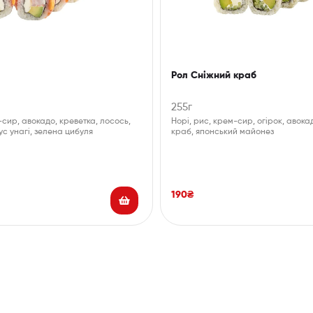
Рол Сніжний краб
255г
-сир, авокадо, креветка, лосось,
Норі, рис, крем-сир, огірок, авока
ус унагі, зелена цибуля
краб, японський майонез
190
₴