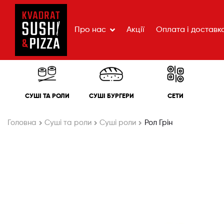
Про нас
Акції
Оплата і доставк
СУШІ ТА РОЛИ
СУШІ БУРГЕРИ
СЕТИ
Головна
Cуші та роли
Суші роли
Рол Грін