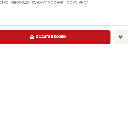
етка, авокадо, кунжут чорний, соус унагі
ДОДАТИ В КОШИК