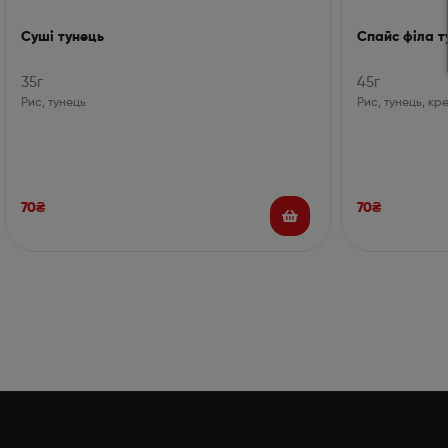
Суші тунець
Спайс філа т
35г
45г
Рис, тунець
Рис, тунець, кр
70
₴
70
₴