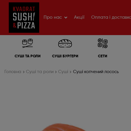
Про нас
Акції
Оплата і доставк
СУШІ ТА РОЛИ
СУШІ БУРГЕРИ
СЕТИ
Головна
Cуші та роли
Суші
Суші копчений лосось