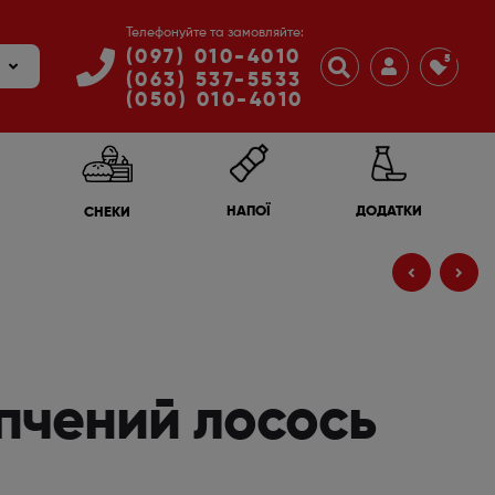
Телефонуйте та замовляйте:
(097) 010-4010
5
(063) 537-5533
(050) 010-4010
ДОДАТКИ
НАПОЇ
СНЕКИ
70
₴
70
₴
пчений лосось