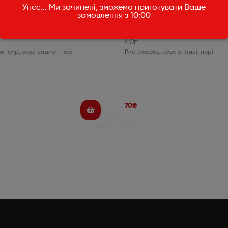
Упсс... Ми зачинені, зможемо приготувати Ваше
замовлення з 10:00
унець
Спайс з лососем
40г
ем-сир, соус спайсі, норі
Рис, лосось, соус спайсі, норі
70
₴