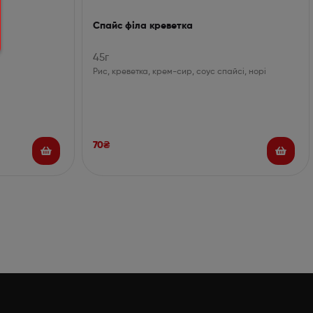
Спайс філа креветка
45г
Рис, креветка, крем-сир, соус спайсі, норі
70
₴