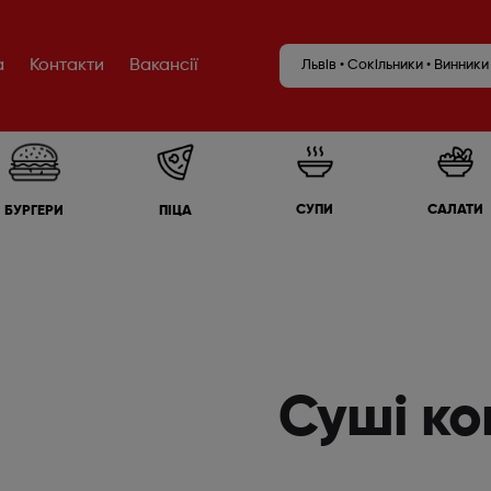
а
Контакти
Вакансії
Львів • Сокільники • Винники
САЛАТИ
СУПИ
БУРГЕРИ
ПІЦА
Суші ко