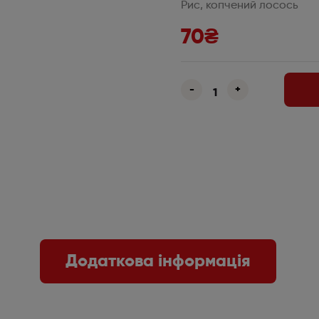
Рис, копчений лосось
70
₴
-
+
Додаткова інформація