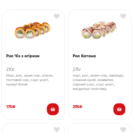
Рол Чіз з огірком
Рол Катана
210г
275г
Норі, рис, крем сир, огірок,
норі, рис, крем-сир, авокадо,
тостовий сир, соус унагі,
сніжний краб, креветка,
кунжут білий
сирний соус, соус унагі,
мигдальні пластівці
170
₴
295
₴