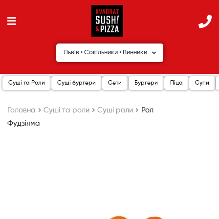
Львів • Сокільники • Винники
Суші та Роли
Суші бургери
Сети
Бургери
Піца
Супи
Головна
Cуші та роли
Суші роли
Рол
Фудзіяма