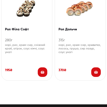
Рол Філа Софт
Рол Дольче
280г
315г
норі, рис, крем-сир, сніжний
норі, рис, крем-сир, креветка,
краб, огірок, соус кімчі, соус
лосось, груша, сир лазур,
унагі
соус унагі
195
₴
370
₴