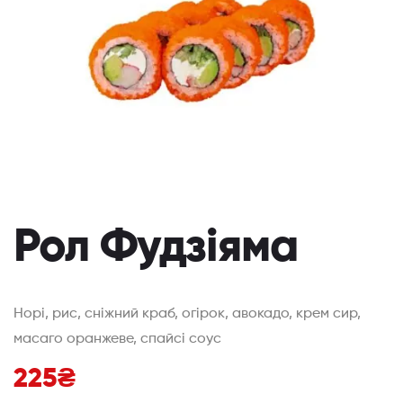
Рол Фудзіяма
Норі, рис, сніжний краб, огірок, авокадо, крем сир,
масаго оранжеве, спайсі соус
225
₴