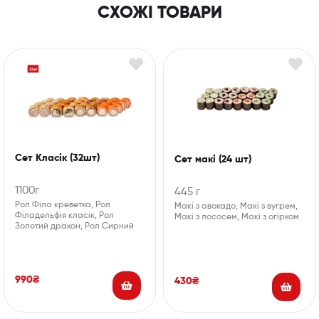
СХОЖІ ТОВАРИ
Сет Класік (32шт)
Сет макі (24 шт)
1100г
445 г
Рол Філа креветка, Рол
Макі з авокадо, Макі з вугрем,
Філадельфія класік, Рол
Макі з лососем, Макі з огірком
Золотий дракон, Рол Сирний
990
₴
430
₴