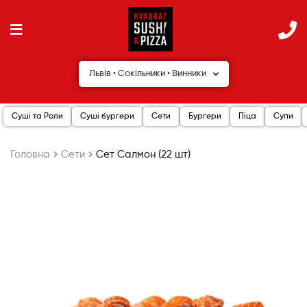
Львів • Сокільники • Винники
Суші та Роли
Суші бургери
Сети
Бургери
Піца
Супи
Головна
Сети
Сет Салмон (22 шт)