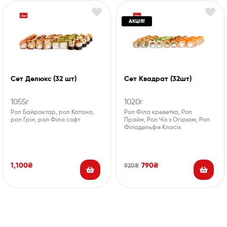
АКЦІЯ!
Сет Делюкс (32 шт)
Сет Квадрат (32шт)
1055г
1020г
Рол Байрактар, рол Катана,
Рол Філа креветка, Рол
рол Грін, рол Філа софт
Прайм, Рол Чіз з Огірком, Рол
Філадельфія Класік
1,100
₴
790
₴
920
₴