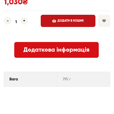
1,030
₴
-
+
ДОДАТИ В КОШИК
Додаткова інформація
Вага
795 г