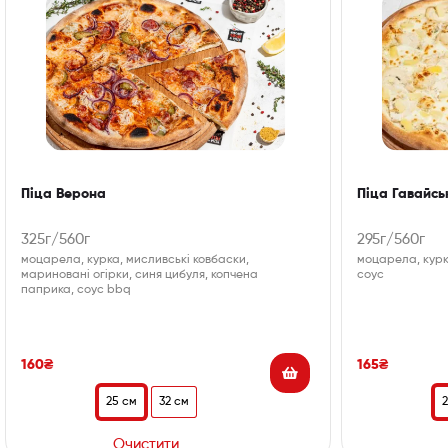
Піца Верона
Піца Гавайсь
325г/560г
295г/560г
моцарела, курка, мисливські ковбаски,
моцарела, курк
мариновані огірки, синя цибуля, копчена
соус
паприка, соус bbq
160
₴
165
₴
25 см
32 см
Очистити