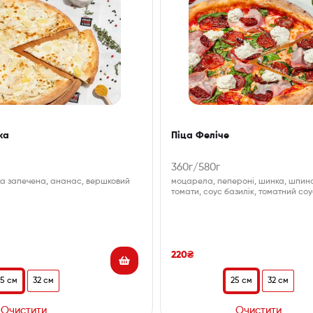
ка
Піца Феліче
360г/580г
а запечена, ананас, вершковий
моцарела, пепероні, шинка, шпинат
томати, соус базилік, томатний со
220
₴
25 см
32 см
25 см
32 см
Очистити
Очистити