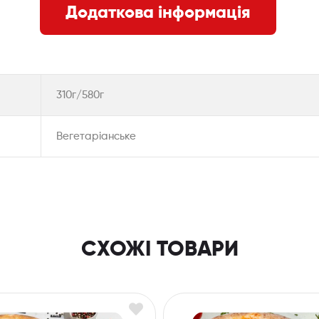
Додаткова інформація
310г/580г
Вегетаріанське
СХОЖІ ТОВАРИ