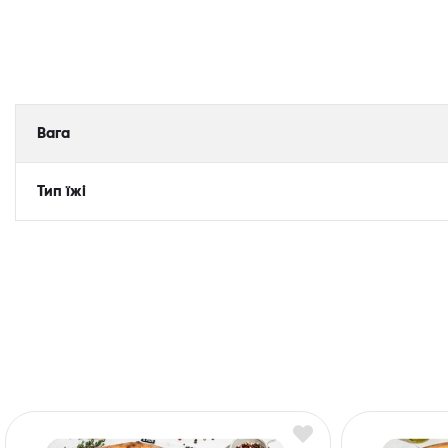
Вага
Тип їжі