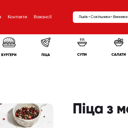
а
Контакти
Вакансії
Львів • Сокільники • Винники
САЛАТИ
СУПИ
БУРГЕРИ
ПІЦА
Піца з 