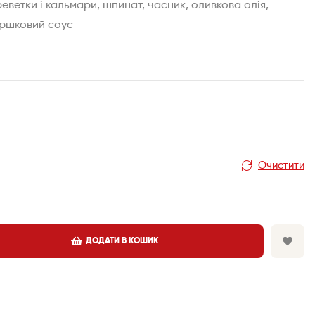
ветки і кальмари, шпинат, часник, оливкова олія,
ершковий соус
Очистити
ДОДАТИ В КОШИК