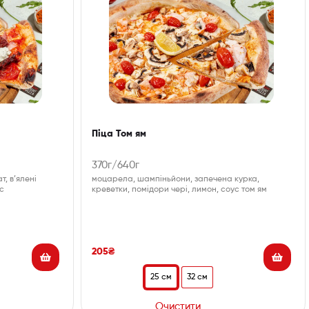
Піца Том ям
370г/640г
, в’ялені
моцарела, шампіньйони, запечена курка,
ус
креветки, помідори чері, лимон, соус том ям
205
₴
25 см
32 см
Очистити