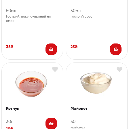
50мл
50мл
Гострий, пекучо-пряний на
Гострий соус
смак
35
₴
25
₴
Кетчуп
Майонез
30г
50г
майонез
10
₴