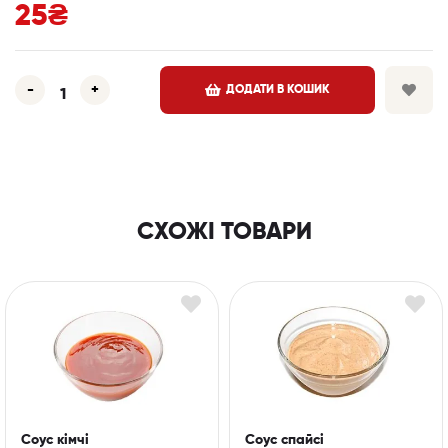
25
₴
-
+
ДОДАТИ В КОШИК
СХОЖІ ТОВАРИ
Соус кімчі
Соус спайсі