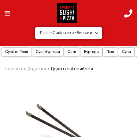
Львів • Сокільники • Винники
Суші та Роли
Суші бургери
Сети
Бургери
Піца
Супи
Головна
Додатки
Додаткові прибори