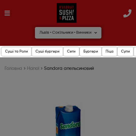
Львів • Сокільники • Винники
Суші та Роли
Суші бургери
Сети
Бургери
Піца
Супи
Головна
Напої
Sandora апельсиновий