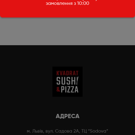
200 мл
0,5л
замовлення з 10:00
30
₴
55
₴
АДРЕСА
м. Львів, вул. Садова 2А, ТЦ “Sodova”