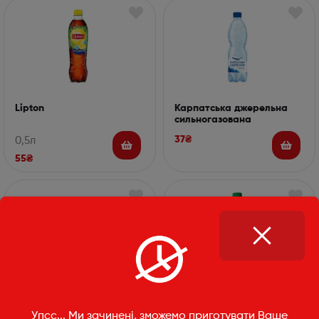
Lipton
Карпатська джерельна
сильногазована
37
₴
0,5л
55
₴
Sandora вишневий 0.2
7UP
Упсс... Ми зачинені, зможемо приготувати Ваше