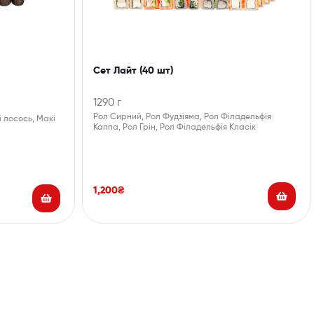
Сет Лайт (40 шт)
1290 г
Рол Сирний, Рол Фудзіяма, Рол Філадельфія
і лосось, Макі
Каппа, Рол Грін, Рол Філадельфія Класік
1,200
₴