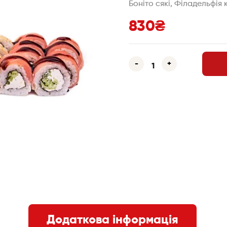
Боніто сякі, Філадельфія
830
₴
-
+
Додаткова інформація