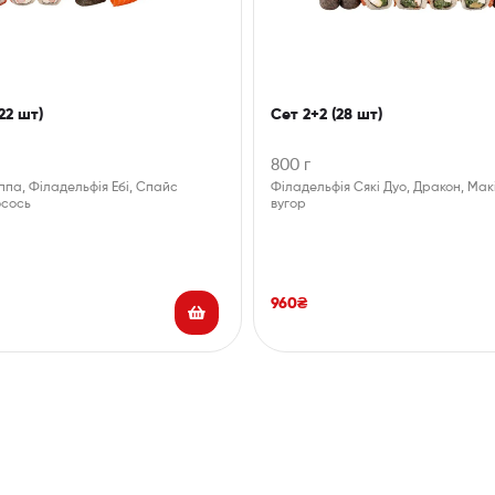
22 шт)
Сет 2+2 (28 шт)
800 г
ппа, Філадельфія Ебі, Спайс
Філадельфія Сякі Дуо, Дракон, Мак
осось
вугор
960
₴