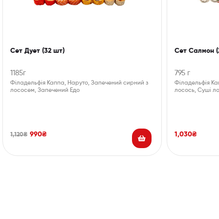
Сет Дует (32 шт)
Сет Салмон (
1185г
795 г
Філадельфія Каппа, Наруто, Запечений сирний з
Філадельфія Ка
лососем, Запечений Едо
лосось, Суші л
990
₴
1,030
₴
1,120
₴