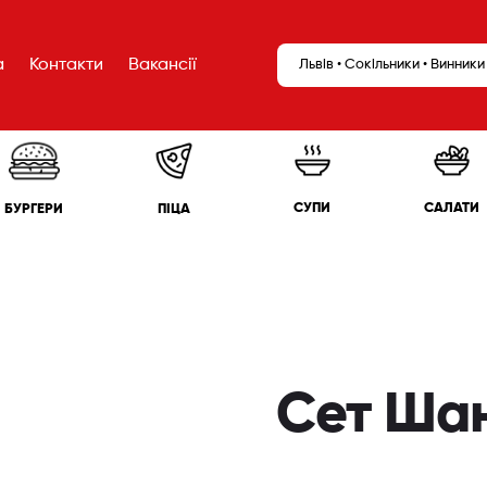
а
Контакти
Вакансії
Львів • Сокільники • Винники
САЛАТИ
СУПИ
БУРГЕРИ
ПІЦА
Сет Шан