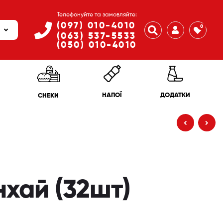
Телефонуйте та замовляйте:
(097) 010-4010
0
(063) 537-5533
(050) 010-4010
ДОДАТКИ
НАПОЇ
СНЕКИ
990
₴
1,120
₴
1,030
₴
хай (32шт)