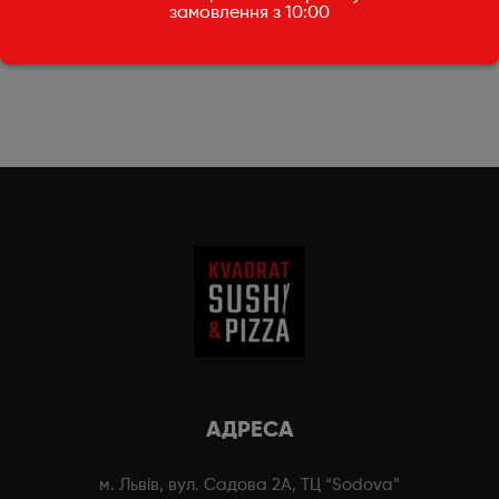
1л
0,5л
замовлення з 10:00
150
₴
55
₴
АДРЕСА
м. Львів, вул. Садова 2А, ТЦ “Sodova”