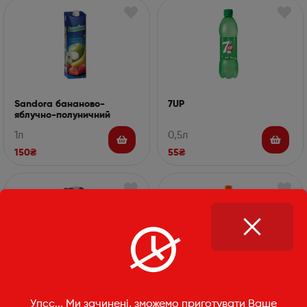
Sandora бананово-
7UP
яблучно-полуничний
нектар
1л
0,5л
150
₴
55
₴
Sandora яблучний
Mirinda
Упсс... Ми зачинені, зможемо приготувати Ваше