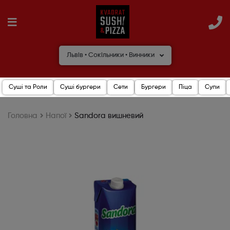
Львів • Сокільники • Винники
Суші та Роли
Суші бургери
Сети
Бургери
Піца
Супи
Головна
Напої
Sandora вишневий