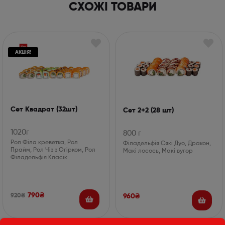
СХОЖІ ТОВАРИ
АКЦІЯ!
Сет Квадрат (32шт)
Сет 2+2 (28 шт)
1020г
800 г
Рол Філа креветка, Рол
Філадельфія Сякі Дуо, Дракон,
Прайм, Рол Чіз з Огірком, Рол
Макі лосось, Макі вугор
Філадельфія Класік
790
₴
920
₴
960
₴