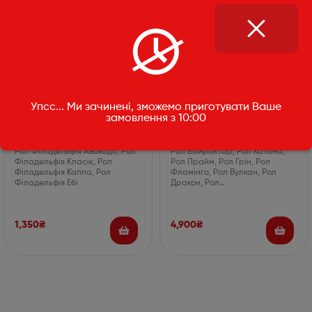
Сет Філадельфій (32 шт)
Сет VIP (120шт)
Упсс... Ми зачинені, зможемо приготувати Ваше
замовлення з 10:00
1150г
4220г
Рол Філадельфія Авокадо, Рол
Рол Байрактар, Рол Катана,
Філадельфія Класік, Рол
Рол Прайм, Рол Грін, Рол
Філадельфія Каппа, Рол
Фламінго, Рол Вулкан, Рол
Філадельфія Ебі
Дракон, Рол…
1,350
₴
4,900
₴