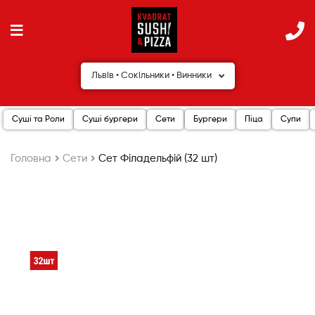
Львів • Сокільники • Винники
Суші та Роли
Суші бургери
Сети
Бургери
Піца
Супи
Головна
Сети
Сет Філадельфій (32 шт)