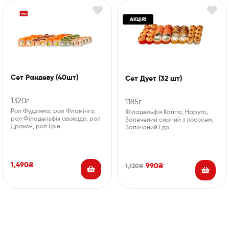
АКЦІЯ!
Сет Рандеву (40шт)
Сет Дует (32 шт)
1320г
1185г
Рол Фудзіяма, рол Фламінго,
Філадельфія Каппа, Наруто,
рол Філадельфія авокадо, рол
Запечений сирний з лососем,
Дракон, рол Грін
Запечений Едо
1,490
₴
990
₴
1,120
₴