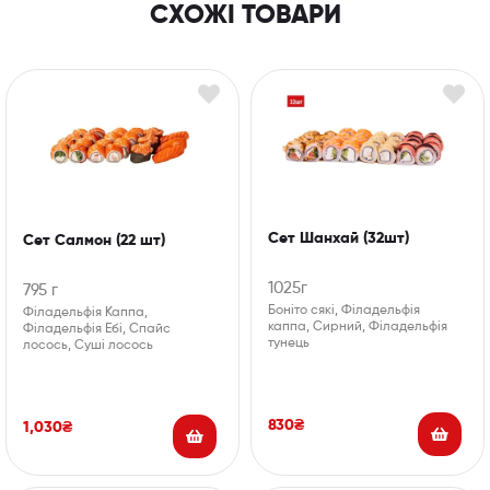
СХОЖІ ТОВАРИ
Сет Шанхай (32шт)
Сет Салмон (22 шт)
1025г
795 г
Боніто сякі, Філадельфія
Філадельфія Каппа,
каппа, Сирний, Філадельфія
Філадельфія Ебі, Спайс
тунець
лосось, Суші лосось
830
₴
1,030
₴