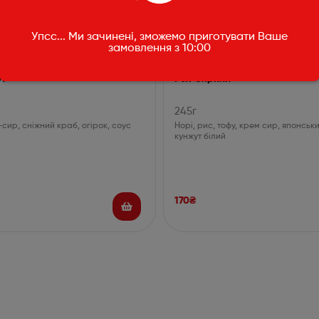
Упсс... Ми зачинені, зможемо приготувати Ваше
замовлення з 10:00
фт
Рол Сирний
245г
-сир, сніжний краб, огірок, соус
Норі, рис, тофу, крем сир, японськ
кунжут білий
170
₴