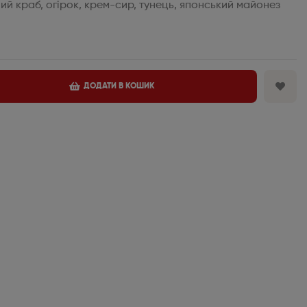
ний краб, огірок, крем-сир, тунець, японський майонез
ДОДАТИ В КОШИК