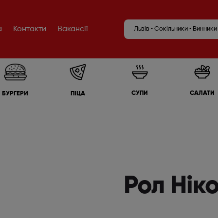
а
Контакти
Вакансії
Львів • Сокільники • Винники
САЛАТИ
СУПИ
БУРГЕРИ
ПІЦА
Рол Нік