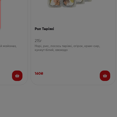
Рол Теріякі
215г
ий майонез,
Норі, рис, лосось теріякі, огірок, крем-сир,
кунжут білий, авокадо
160
₴