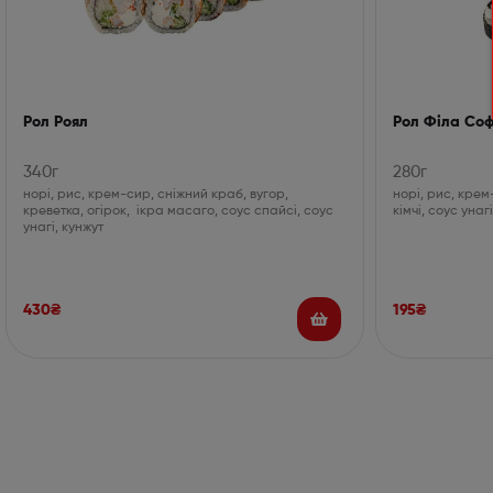
Рол Роял
Рол Філа Со
340г
280г
норі, рис, крем-сир, сніжний краб, вугор,
норі, рис, крем
креветка, огірок, ікра масаго, соус спайсі, соус
кімчі, соус унагі
унагі, кунжут
430
₴
195
₴