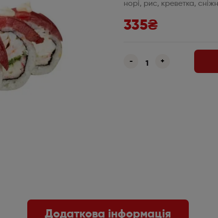
норі, рис, креветка, сніж
335
₴
-
+
Додаткова інформація