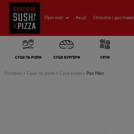
Про нас
Акції
Оплата і доставк
СУШІ ТА РОЛИ
СУШІ БУРГЕРИ
СЕТИ
Головна
Cуші та роли
Суші роли
Рол Ніко