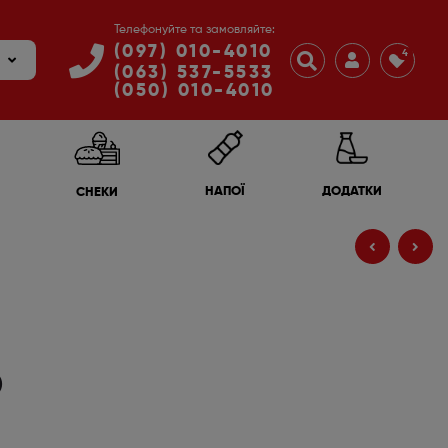
Телефонуйте та замовляйте:
(097) 010-4010
4
(063) 537-5533
(050) 010-4010
ДОДАТКИ
НАПОЇ
СНЕКИ
340
255
₴
₴
о