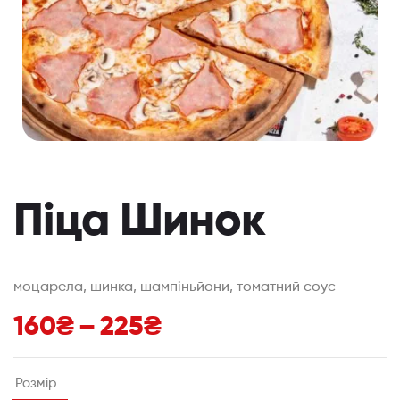
Піца Шинок
моцарела, шинка, шампіньйони, томатний соус
160
₴
–
225
₴
Розмір