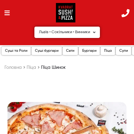
Львів • Сокільники • Винники
Суші та Роли
Суші бургери
Сети
Бургери
Піца
Супи
Головна
Піца
Піца Шинок