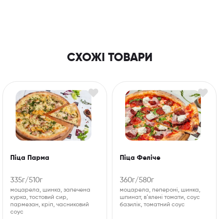
СХОЖІ ТОВАРИ
Піца Парма
Піца Феліче
335г/510г
360г/580г
моцарела, шинка, запечена
моцарела, пепероні, шинка,
курка, тостовий сир,
шпинат, в’ялені томати, соус
пармезан, кріп, часниковий
базилік, томатний соус
соус