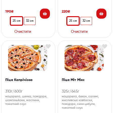
190
₴
220
₴
25 см
32 см
25 см
32 см
Очистити
Очистити
Піца Капрічіоза
Піца Міт Мікс
310г/600г
325г/645г
моцарела, шинка, помідори,
моцарела, бекон, салямі,
шампіньйони, маслини,
мисливські ковбаски,
томатний соус
помідори, синя цибуля,
томатний соус