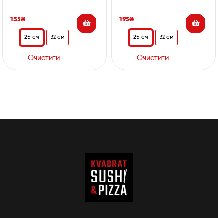
155
₴
195
₴
25 см
32 см
25 см
32 см
Очистити
Очистити