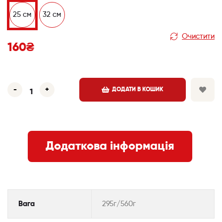
25 см
32 см
Очистити
160
₴
-
+
ДОДАТИ В КОШИК
Додаткова інформація
Вага
295г/560г