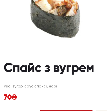
Спайс з вугрем
Рис, вугор, соус спайсі, норі
70
₴