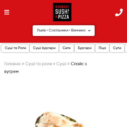
Львів • Сокільники • Винники
Суші та Роли
Суші бургери
Сети
Бургери
Піца
Супи
Головна
Cуші та роли
Суші
Спайс з
вугрем