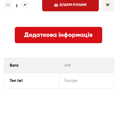
-
+
ДОДАТИ В КОШИК
Додаткова інформація
Вага
40г
Тип їжі
Гостре