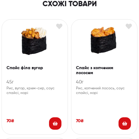
СХОЖІ ТОВАРИ
Спайс філа вугор
Спайс з копченим
лососем
45г
40г
Рис, вугор, крем-сир, соус
Рис, копчений лосось, соус
спайсі, норі
спайсі, норі
70
₴
70
₴