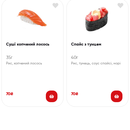
Суші копчений лосось
Спайс з тунцем
35г
40г
Рис, копчений лосось
Рис, тунець, соус спайсі, норі
70
₴
70
₴