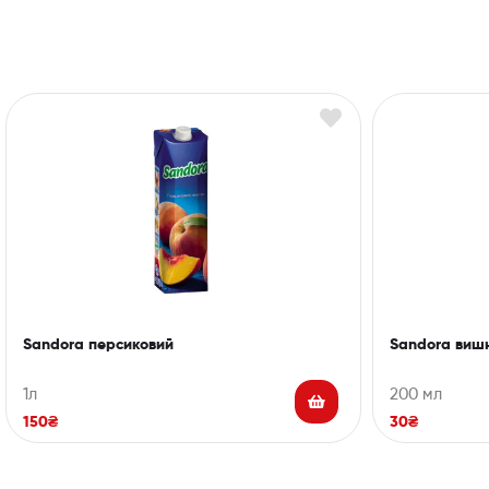
Sandora вишн
Sandora персиковий
200 мл
1л
30
₴
150
₴