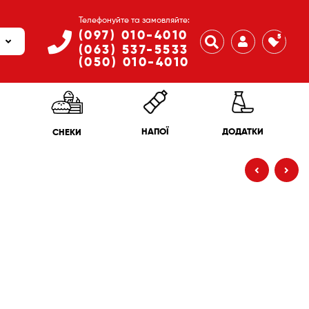
Телефонуйте та замовляйте:
(097) 010-4010
5
(063) 537-5533
(050) 010-4010
ДОДАТКИ
НАПОЇ
СНЕКИ
55
60
₴
₴