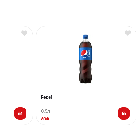
Pepsi
0,5л
60
₴