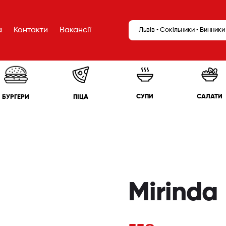
а
Контакти
Вакансії
Львів • Сокільники • Винники
САЛАТИ
СУПИ
БУРГЕРИ
ПІЦА
Mirinda