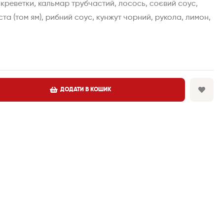
 креветки, кальмар трубчастий, лосось, соєвий соус,
та (том ям), рибний соус, кунжут чорний, рукола, лимон,
ДОДАТИ В КОШИК