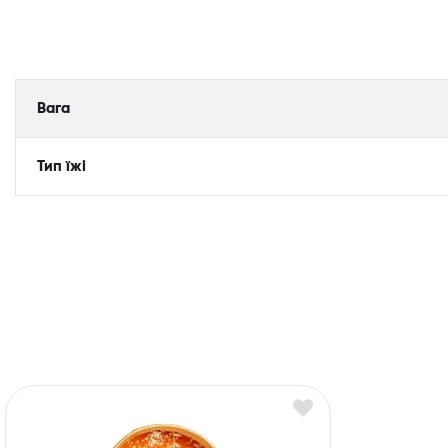
Вага
Тип їжі