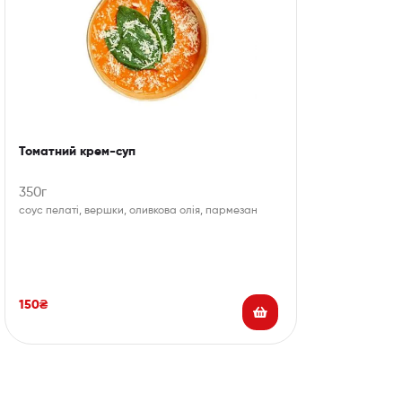
Томатний крем-суп
350г
соус пелаті, вершки, оливкова олія, пармезан
150
₴