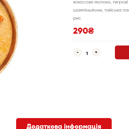
кокосове молоко, тигрові
шампіньйони, тайська пас
рис
290
₴
-
+
Додаткова інформація