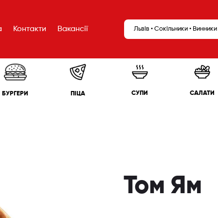
а
Контакти
Вакансії
Львів • Сокільники • Винники
САЛАТИ
СУПИ
БУРГЕРИ
ПІЦА
Том Ям