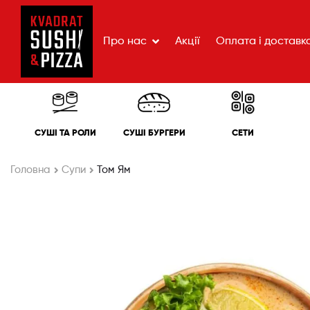
Про нас
Акції
Оплата і доставк
СУШІ ТА РОЛИ
СУШІ БУРГЕРИ
СЕТИ
Головна
Супи
Том Ям