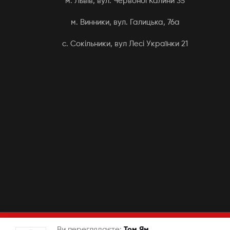
м. Львів, вул. Червоної Калини 35
м. Винники, вул. Галицька, 76а
с. Сокільники, вул Лесі Українки 21
Авторське право © 2026 Kvadrat Sushi&Pizza. Всі права
Ви переглядаєте:
Том Ям