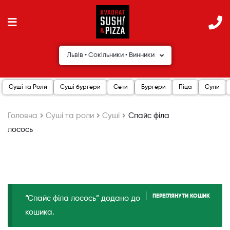
Львів • Сокільники • Винники
Суші та Роли
Суші бургери
Сети
Бургери
Піца
Супи
Головна
Cуші та роли
Суші
Спайс філа
лосось
ПЕРЕГЛЯНУТИ КОШИК
“Спайс філа лосось” додано до
кошика.