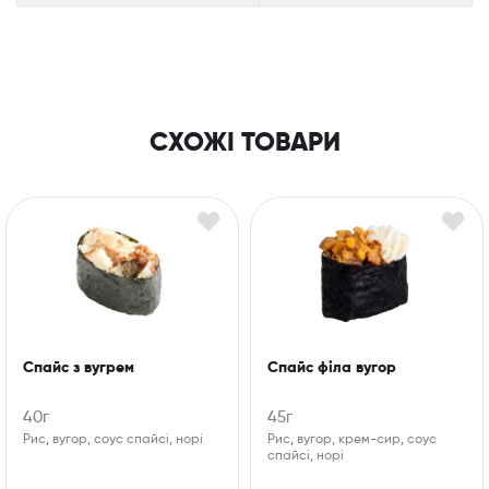
СХОЖІ ТОВАРИ
Спайс з вугрем
Спайс філа вугор
40г
45г
Рис, вугор, соус спайсі, норі
Рис, вугор, крем-сир, соус
спайсі, норі