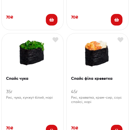
70
₴
70
₴
Спайс чука
Спайс філа креветка
35г
45г
Рис, чука, кунжут білий, норі
Рис, креветка, крем-сир, соус
спайсі, норі
70
₴
70
₴