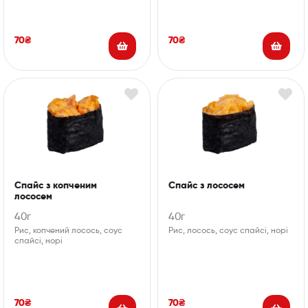
70
₴
70
₴
Спайс з копченим
Спайс з лососем
лососем
40г
40г
Рис, копчений лосось, соус
Рис, лосось, соус спайсі, норі
спайсі, норі
70
₴
70
₴