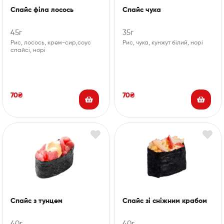
Спайс філа лосось
Спайс чука
45г
35г
Рис, лосось, крем-сир,соус
Рис, чука, кунжут білий, норі
спайсі, норі
70
₴
70
₴
Спайс з тунцем
Спайс зі сніжним крабом
40г
40г