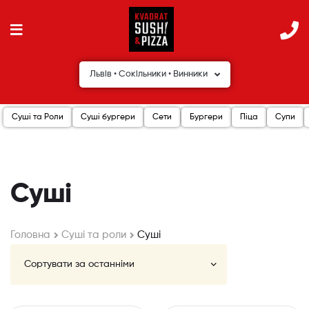
Львів • Сокільники • Винники
Суші та Роли
Суші бургери
Сети
Бургери
Піца
Супи
Суші
Головна
Cуші та роли
Суші