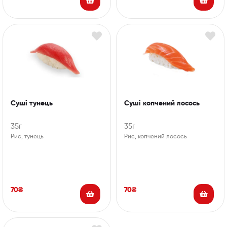
Суші тунець
Суші копчений лосось
35г
35г
Рис, тунець
Рис, копчений лосось
70
₴
70
₴