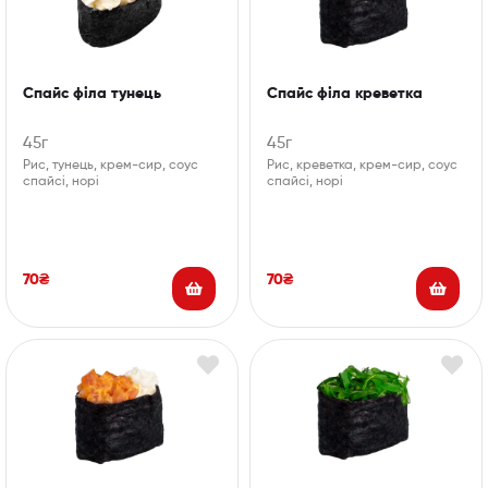
Спайс філа тунець
Спайс філа креветка
45г
45г
Рис, тунець, крем-сир, соус
Рис, креветка, крем-сир, соус
спайсі, норі
спайсі, норі
70
₴
70
₴