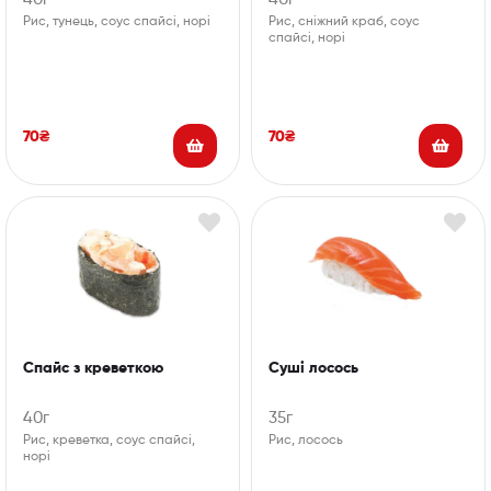
Рис, тунець, соус спайсі, норі
Рис, сніжний краб, соус
спайсі, норі
70
₴
70
₴
Спайс з креветкою
Суші лосось
40г
35г
Рис, креветка, соус спайсі,
Рис, лосось
норі