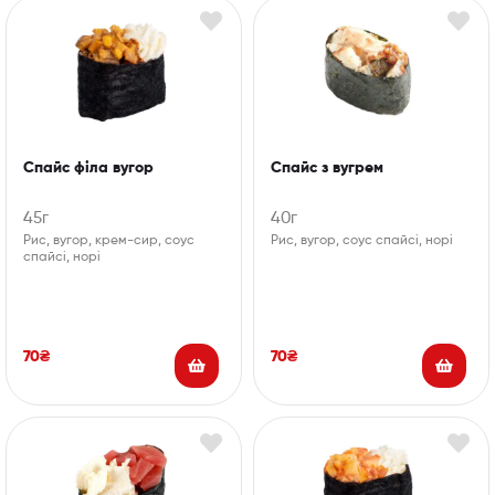
Спайс філа вугор
Спайс з вугрем
45г
40г
Рис, вугор, крем-сир, соус
Рис, вугор, соус спайсі, норі
спайсі, норі
70
₴
70
₴