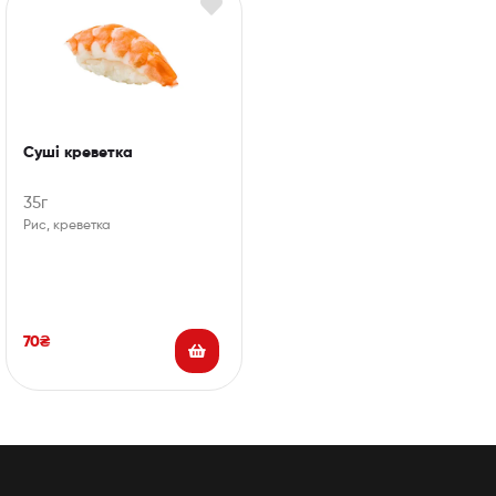
Суші креветка
35г
Рис, креветка
70
₴