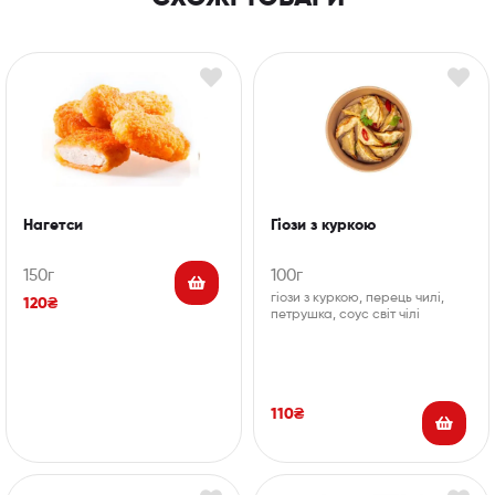
Нагетси
Гіози з куркою
150г
100г
гіози з куркою, перець чилі,
120
₴
петрушка, соус світ чілі
110
₴