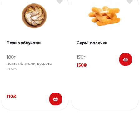
Гіози з яблуками
Сирні палички
100г
150г
гіози з яблуками, цукрова
150
₴
пудра
110
₴