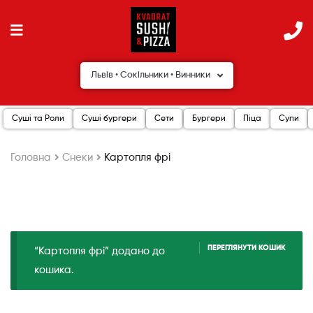
Львів • Сокільники • Винники
Суші та Роли
Суші бургери
Сети
Бургери
Піца
Супи
Головна
Снеки
Картопля фрі
ПЕРЕГЛЯНУТИ КОШИК
“Картопля фрі” додано до
кошика.