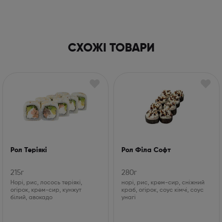
СХОЖІ ТОВАРИ
Рол Теріякі
Рол Філа Софт
215г
280г
Норі, рис, лосось теріякі,
норі, рис, крем-сир, сніжний
огірок, крем-сир, кунжут
краб, огірок, соус кімчі, соус
білий, авокадо
унагі