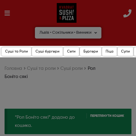
Львів • Сокільники • Винники
Суші та Роли
Суші бургери
Сети
Бургери
Піца
Супи
Головна
Cуші та роли
Суші роли
Рол
Боніто сякі
ПЕРЕГЛЯНУТИ КОШИК
“Рол Боніто сякі” додано до
кошика.