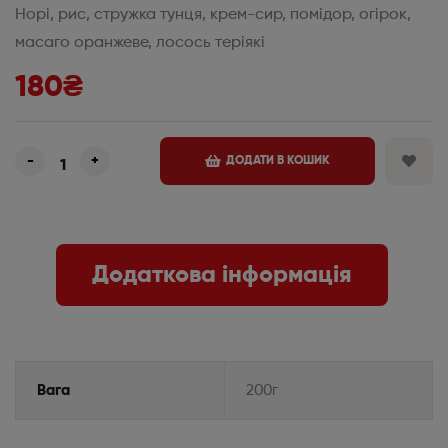
Норі, рис, стружка тунця, крем-сир, помідор, огірок,
масаго оранжеве, лосось теріякі
180
₴
-
+
ДОДАТИ В КОШИК
Додаткова інформація
Вага
200г