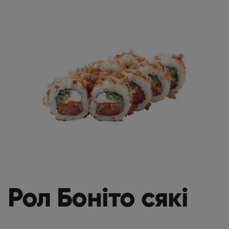
Рол Боніто сякі