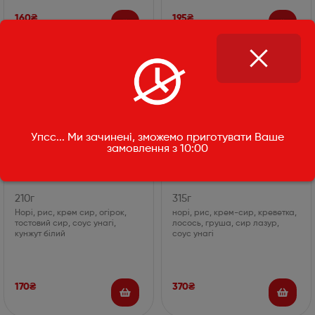
160
₴
195
₴
Упсс... Ми зачинені, зможемо приготувати Ваше
замовлення з 10:00
Рол Чіз з огірком
Рол Дольче
210г
315г
Норі, рис, крем сир, огірок,
норі, рис, крем-сир, креветка,
тостовий сир, соус унагі,
лосось, груша, сир лазур,
кунжут білий
соус унагі
170
₴
370
₴