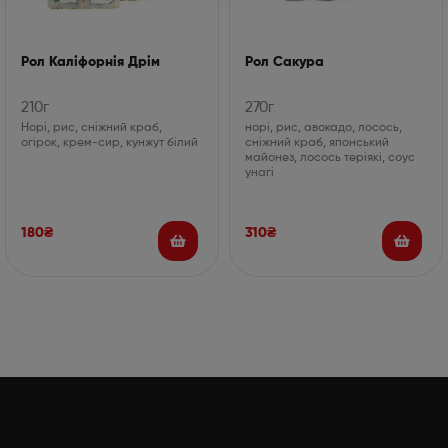
Рол Каліфорнія Дрім
Рол Сакура
210г
270г
Норі, рис, сніжний краб,
норі, рис, авокадо, лосось,
огірок, крем-сир, кунжут білий
сніжний краб, японський
майонез, лосось теріякі, соус
унагі
180
₴
310
₴