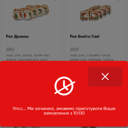
Рол Дракон
Рол Боніто Сякі
285г
200г
норі, рис, вугор, крем сир,
норі, рис, стружка тунця,
огірок, ікра масаго, соус
крем-сир, помідор, огірок,
унагі, кунжут білий
ікра масаго, лосось теріякі
325
₴
190
₴
Упсс... Ми зачинені, зможемо приготувати Ваше
замовлення з 10:00