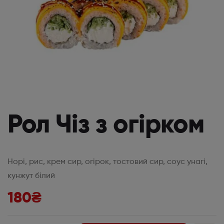
Рол Чіз з огірком
Норі, рис, крем сир, огірок, тостовий сир, соус унагі,
кунжут білий
180
₴