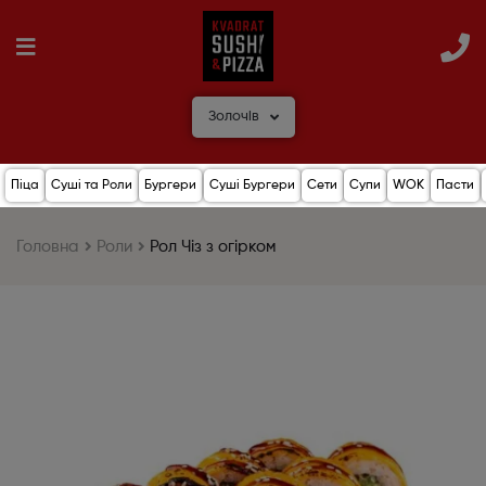
Золочів
Піца
Суші та Роли
Бургери
Суші Бургери
Сети
Супи
WOK
Пасти
Головна
Роли
Рол Чіз з огірком