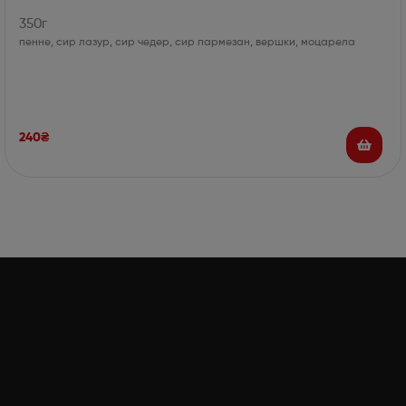
350г
пенне, сир лазур, сир чедер, сир пармезан, вершки, моцарела
240
₴