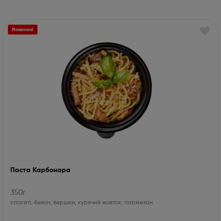
Новинка!
Паста Карбонара
350г
спагеті, бекон, вершки, курячий жовток, пармезан