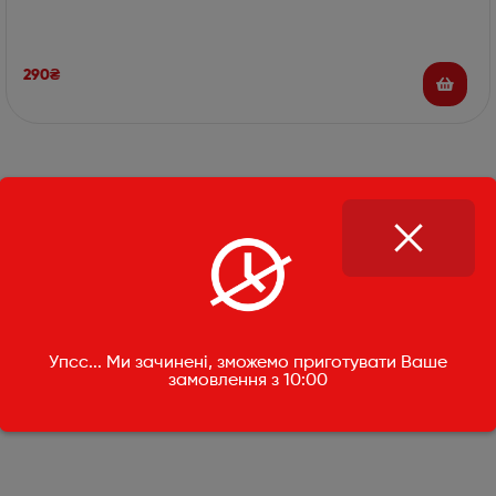
290
₴
Упсс... Ми зачинені, зможемо приготувати Ваше
замовлення з 10:00