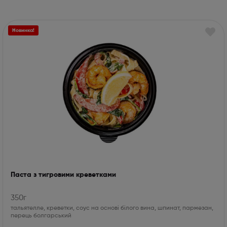
Новинка!
Паста з тигровими креветками
350г
тальятелле, креветки, соус на основі білого вина, шпинат, пармезан,
перець болгарський