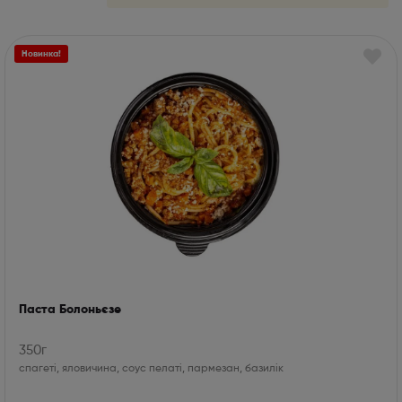
Новинка!
Паста Болоньєзе
350г
спагеті, яловичина, соус пелаті, пармезан, базилік