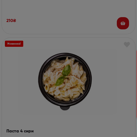
210
₴
Новинка!
Паста 4 сири