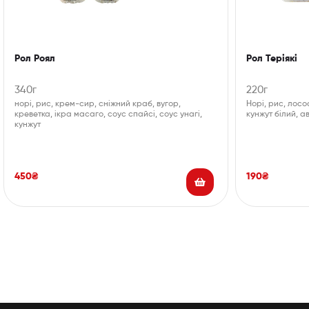
Рол Теріякі
Рол Роял
220г
340г
Норі, рис, лосос
норі, рис, крем-сир, сніжний краб, вугор,
кунжут білий, а
креветка, ікра масаго, соус спайсі, соус унагі,
кунжут
190
₴
450
₴