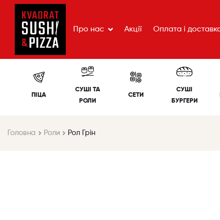
Про нас
Акції
Оплата і доставк
СУШІ ТА
СУШІ
ПІЦА
СЕТИ
РОЛИ
БУРГЕРИ
Головна
Роли
Рол Грін