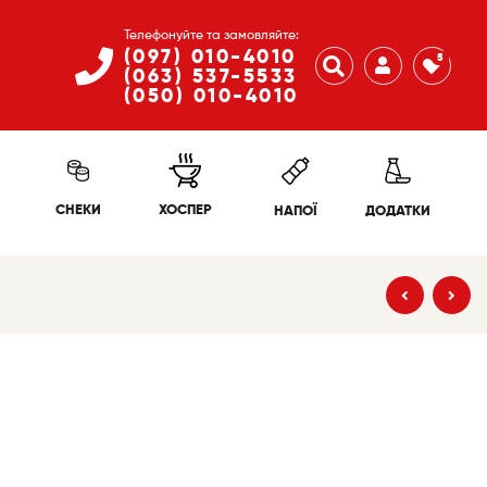
Телефонуйте та замовляйте:
(097) 010-4010
5
(063) 537-5533
(050) 010-4010
СНЕКИ
ХОСПЕР
НАПОЇ
ДОДАТКИ
405
₴
335
₴