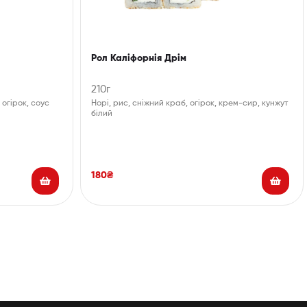
Рол Каліфорнія Дрім
210г
 огірок, соус
Норі, рис, сніжний краб, огірок, крем-сир, кунжут
білий
180
₴