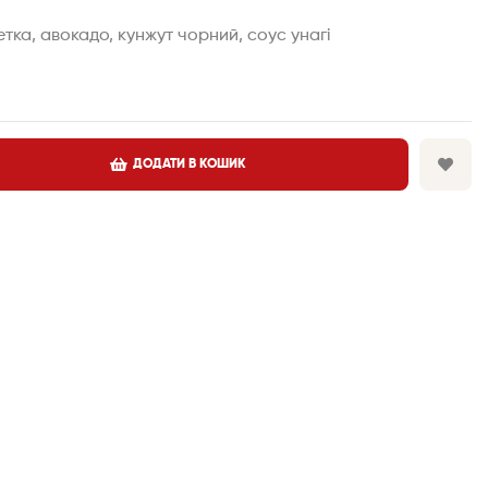
етка, авокадо, кунжут чорний, соус унагі
ДОДАТИ В КОШИК