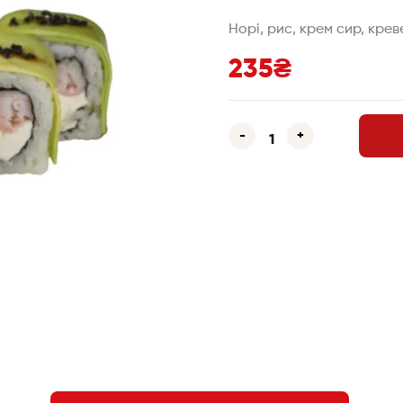
Норі, рис, крем сир, крев
235
₴
-
+