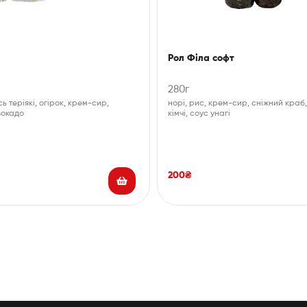
Рол Філа софт
280г
ь теріякі, огірок, крем-сир,
норі, рис, крем-сир, сніжний краб,
вокадо
кімчі, соус унагі
200
₴