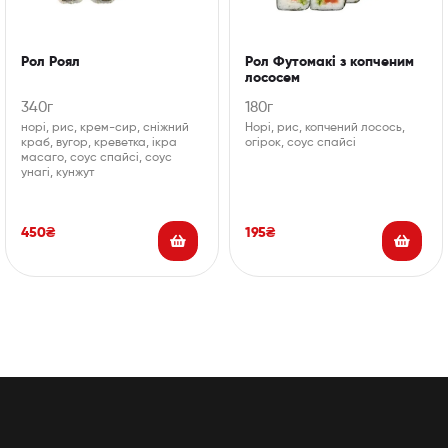
Рол Роял
Рол Футомакі з копченим
лососем
340г
180г
норі, рис, крем-сир, сніжний
Норі, рис, копчений лосось,
краб, вугор, креветка, ікра
огірок, соус спайсі
масаго, соус спайсі, соус
унагі, кунжут
450
₴
195
₴