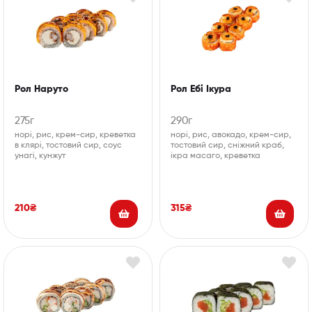
Рол Наруто
Рол Ебі Ікура
275г
290г
норі, рис, крем-сир, креветка
норі, рис, авокадо, крем-сир,
в клярі, тостовий сир, соус
тостовий сир, сніжний краб,
унагі, кунжут
ікра масаго, креветка
210
₴
315
₴