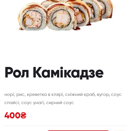
Рол Камікадзе
норі, рис, креветка в клярі, сніжний краб, вугор, соус
спайсі, соус унагі, сирний соус
400
₴