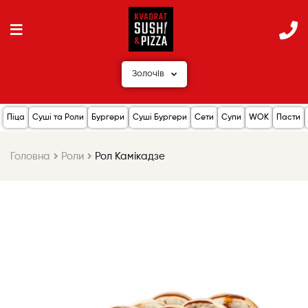
Золочів
Піца
Суші та Роли
Бургери
Суші Бургери
Сети
Супи
WOK
Пасти
Головна
Роли
Рол Камікадзе