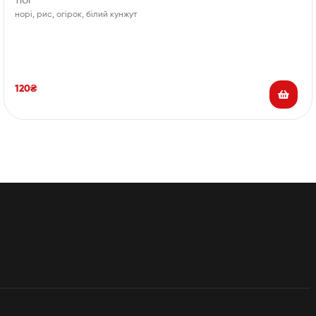
110г
норі, рис, огірок, білий кунжут
120
₴