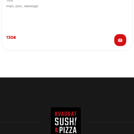
110г
норі, рис, авокадо
130
₴