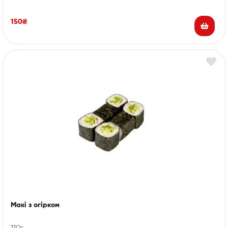
150
₴
Макі з огірком