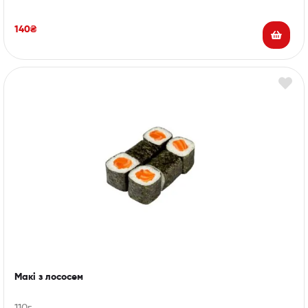
140
₴
Макі з лососем