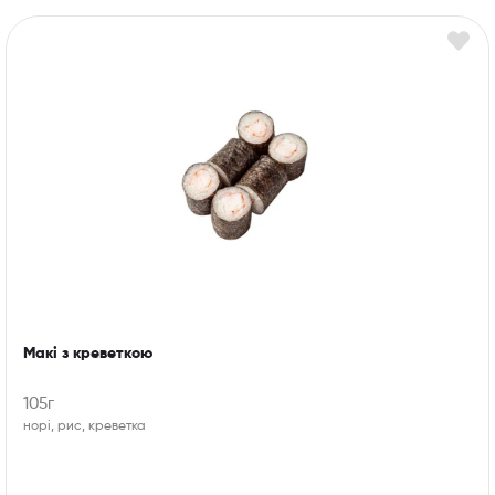
Макі з креветкою
105г
норі, рис, креветка