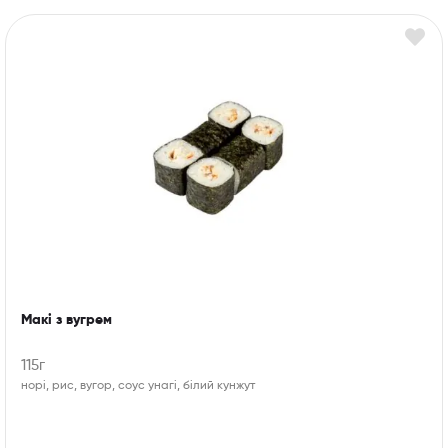
Макі з вугрем
115г
норі, рис, вугор, соус унагі, білий кунжут