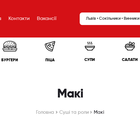
а
Контакти
Вакансії
Львів • Сокільники • Винники
САЛАТИ
СУПИ
БУРГЕРИ
ПІЦА
Макі
Головна
Cуші та роли
Макі