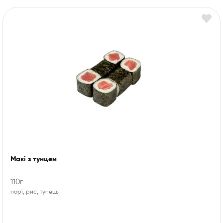
Макі з тунцем
110г
норі, рис, тунець