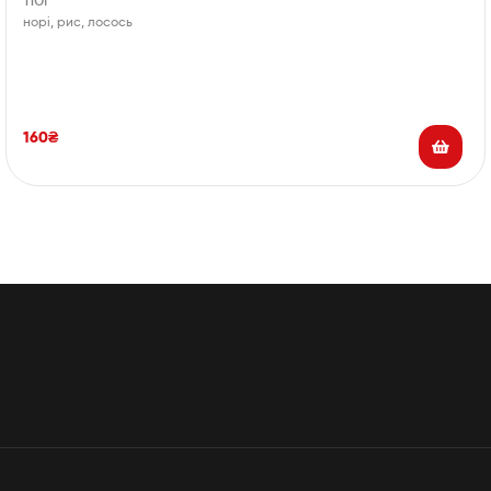
110г
норі, рис, лосось
160
₴