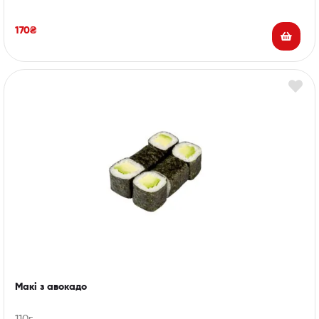
170
₴
Макі з авокадо