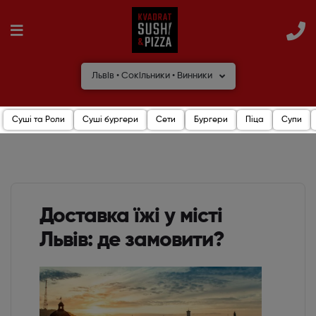
Львів • Сокільники • Винники
Суші та Роли
Суші бургери
Сети
Бургери
Піца
Супи
Доставка їжі у місті
Львів: де замовити?