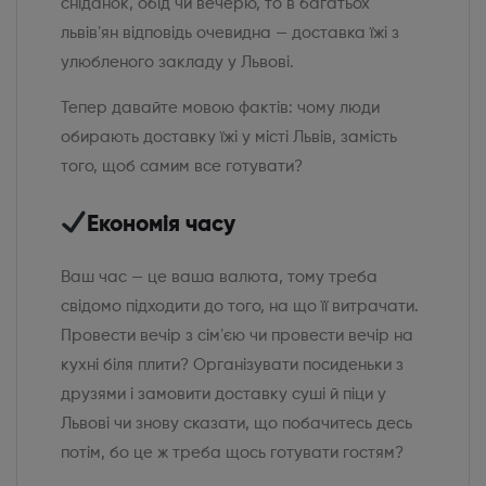
сніданок, обід чи вечерю, то в багатьох
львівʼян відповідь очевидна — доставка їжі з
улюбленого закладу у Львові.
Тепер давайте мовою фактів: чому люди
обирають доставку їжі у місті Львів, замість
того, щоб самим все готувати?
Економія часу
Ваш час — це ваша валюта, тому треба
свідомо підходити до того, на що її витрачати.
Провести вечір з сімʼєю чи провести вечір на
кухні біля плити? Організувати посиденьки з
друзями і замовити доставку суші й піци у
Львові чи знову сказати, що побачитесь десь
потім, бо це ж треба щось готувати гостям?