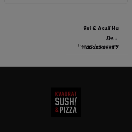
Які Є Акції На
День
Наступне Повідомлення
Народження У
Львові?