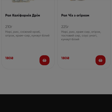
Рол Каліфорнія Дрім
Рол Чіз з огірком
210г
225г
Норі, рис, сніжний краб,
Норі, рис, крем сир, огірок,
огірок, крем-сир, кунжут білий
тостовий сир, соус унагі,
кунжут білий
180
₴
180
₴