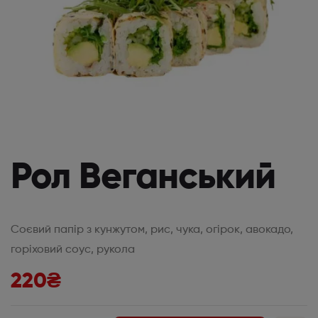
Рол Веганський
Соєвий папір з кунжутом, рис, чука, огірок, авокадо,
горіховий соус, рукола
220
₴