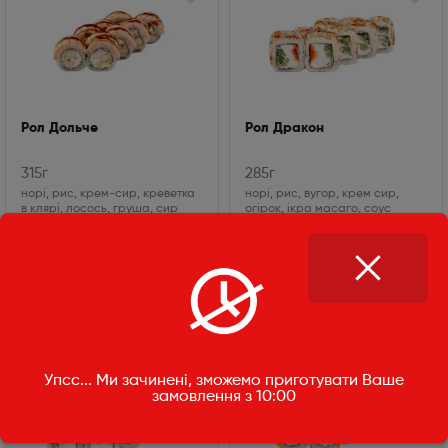
Рол Дольче
Рол Дракон
315г
285г
норі, рис, крем-сир, креветка
норі, рис, вугор, крем сир,
в клярі, лосось, груша, сир
огірок, ікра масаго, соус
лазур, соус унагі
унагі, кунжут білий
345
₴
325
₴
Упсс... Ми зачинені, зможемо приготувати Ваше
замовлення з 10:00