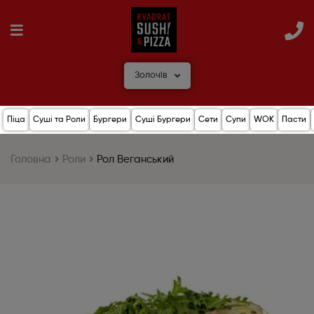
Золочів
Піца
Суші та Роли
Бургери
Суші Бургери
Сети
Супи
WOK
Пасти
Головна
Роли
Рол Веганський