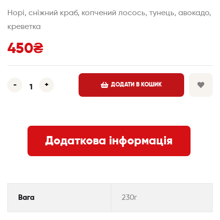
Норі, сніжний краб, копчений лосось, тунець, авокадо,
креветка
450
₴
-
+
ДОДАТИ В КОШИК
Додаткова інформація
Вага
230г