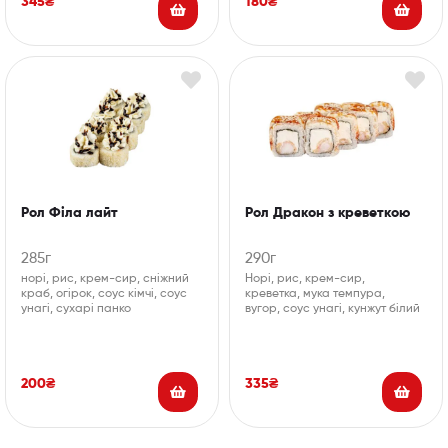
345
₴
180
₴
Рол Філа лайт
Рол Дракон з креветкою
285г
290г
норі, рис, крем-сир, сніжний
Норі, рис, крем-сир,
краб, огірок, соус кімчі, соус
креветка, мука темпура,
унагі, сухарі панко
вугор, соус унагі, кунжут білий
200
₴
335
₴