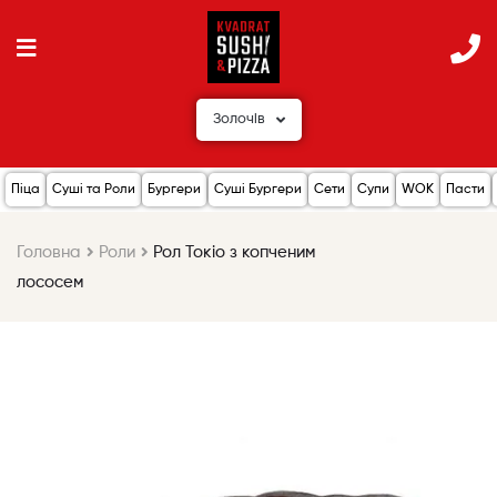
Золочів
Піца
Суші та Роли
Бургери
Суші Бургери
Сети
Супи
WOK
Пасти
Головна
Роли
Рол Токіо з копченим
лососем