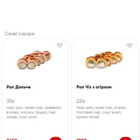
Схожі товари
Рол Дольче
Рол Чіз з огірком
315г
225г
норі, рис, крем-сир, креветка
Норі, рис, крем сир, огірок,
в клярі, лосось, груша, сир
тостовий сир, соус унагі,
лазур, соус унагі
кунжут білий