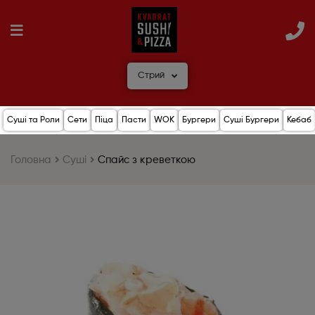
Стрий
Суші та Роли
Сети
Піца
Пасти
WOK
Бургери
Суші Бургери
Кебаб
Головна
Суші
Спайс з креветкою