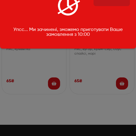
Суші креветка
Спайс філа вугор
Упсс... Ми зачинені, зможемо приготувати Ваше
замовлення з 10:00
35г
45г
Рис, креветка
Рис, вугор, крем-сир, соус
спайсі, норі
65
₴
65
₴