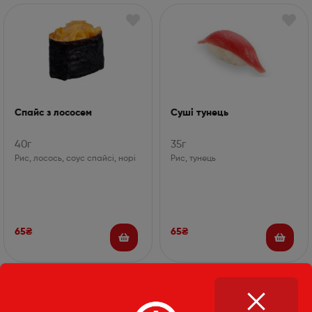
Спайс з лососем
Суші тунець
40г
35г
Рис, лосось, соус спайсі, норі
Рис, тунець
65
₴
65
₴