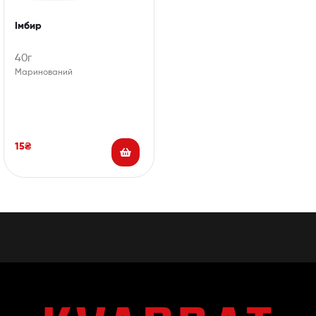
Імбир
40г
Маринований
15
₴