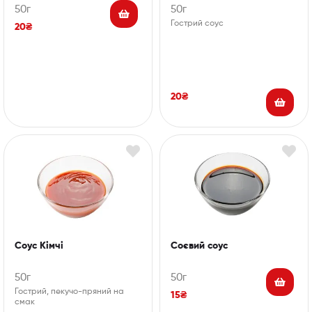
50г
50г
Гострий соус
20
₴
20
₴
Соус Кімчі
Соєвий соус
50г
50г
Гострий, пекучо-пряний на
15
₴
смак