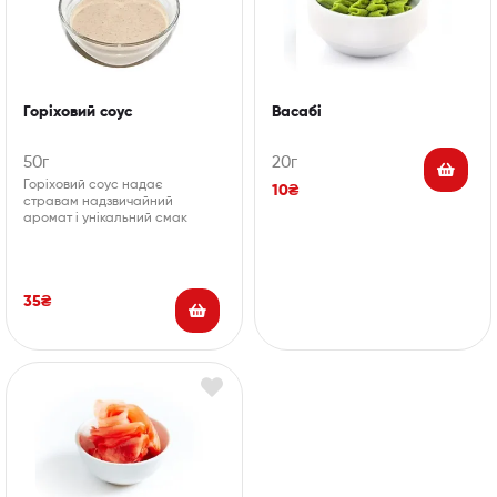
Горіховий соус
Васабі
50г
20г
Горіховий соус надає
10
₴
стравам надзвичайний
аромат і унікальний смак
35
₴