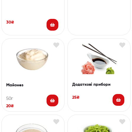
30
₴
Додаткові прибори
Майонез
25
₴
50г
20
₴