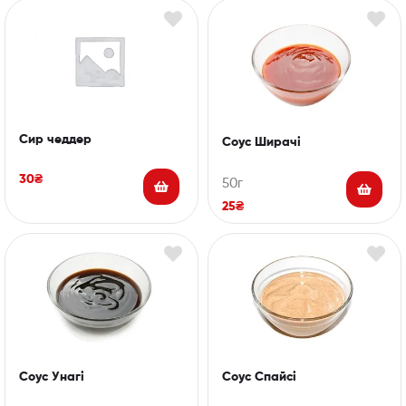
Сир чеддер
Соус Ширачі
30
₴
50г
25
₴
Соус Унагі
Соус Спайсі