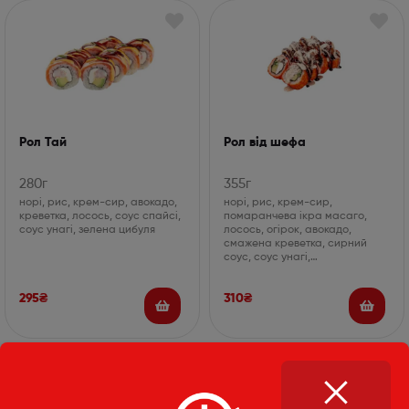
Рол Тай
Рол від шефа
280г
355г
норі, рис, крем-сир, авокадо,
норі, рис, крем-сир,
креветка, лосось, соус спайсі,
помаранчева ікра масаго,
соус унагі, зелена цибуля
лосось, огірок, авокадо,
смажена креветка, сирний
соус, соус унагі,…
295
₴
310
₴