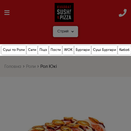
Стрий
Суші та Роли
Сети
Піца
Пасти
WOK
Бургери
Суші Бургери
Кебаб
Головна
Роли
Рол Юкі