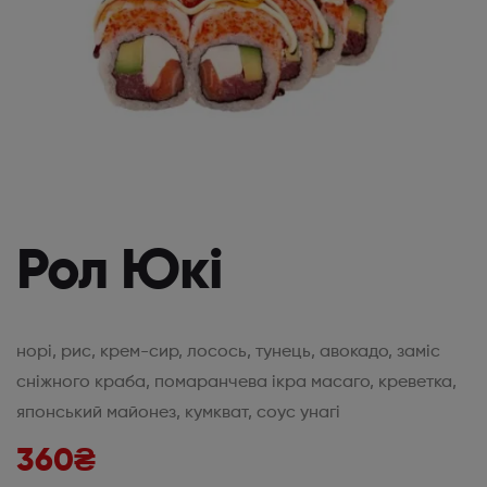
Рол Юкі
норі, рис, крем-сир, лосось, тунець, авокадо, заміс
сніжного краба, помаранчева ікра масаго, креветка,
японський майонез, кумкват, соус унагі
360
₴