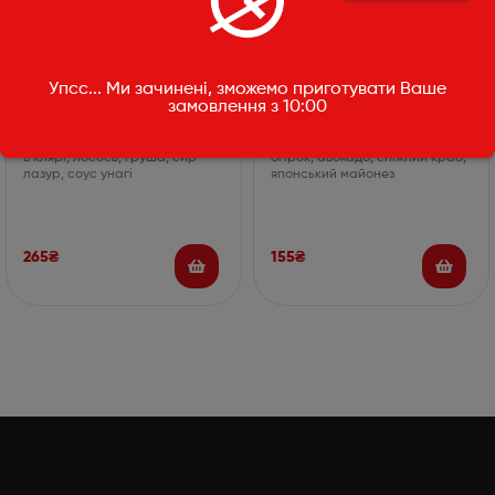
Рол Дольче
Рол Сніжний краб
Упсс... Ми зачинені, зможемо приготувати Ваше
замовлення з 10:00
315г
255г
норі, рис, крем-сир, креветка
Норі, рис, крем-сир,
в клярі, лосось, груша, сир
огірок, авокадо, сніжний краб,
лазур, соус унагі
японський майонез
265
₴
155
₴