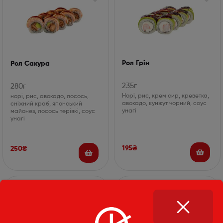
Рол Грін
Рол Сакура
235г
280г
Норі, рис, крем сир, креветка,
норі, рис, авокадо, лосось,
авокадо, кунжут чорний, соус
сніжний краб, японський
унагі
майонез, лосось теріякі, соус
унагі
195
₴
250
₴