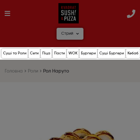
Стрий
Суші та Роли
Сети
Піца
Пасти
WOK
Бургери
Суші Бургери
Кебаб
Головна
Роли
Рол Наруто