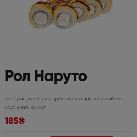
Рол Наруто
норі, рис, крем-сир, креветка в клярі, тостовий сир,
соус унагі, кунжут
185
₴