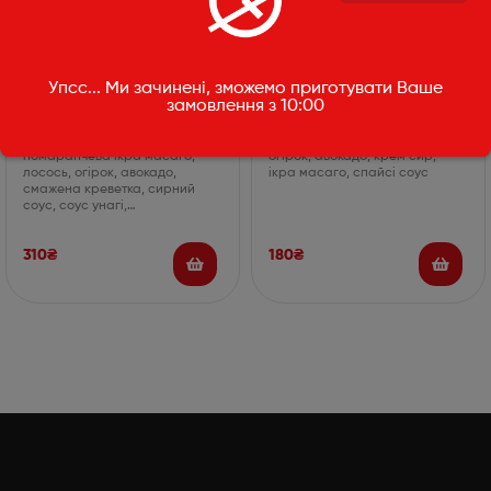
Рол від шефа
Рол Фудзіяма
Упсс... Ми зачинені, зможемо приготувати Ваше
замовлення з 10:00
355г
235г
норі, рис, крем-сир,
норі, рис, сніжний краб,
помаранчева ікра масаго,
огірок, авокадо, крем сир,
лосось, огірок, авокадо,
ікра масаго, спайсі соус
смажена креветка, сирний
соус, соус унагі,…
310
₴
180
₴