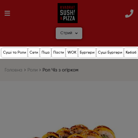
Стрий
Суші та Роли
Сети
Піца
Пасти
WOK
Бургери
Суші Бургери
Кебаб
Головна
Роли
Рол Чіз з огірком