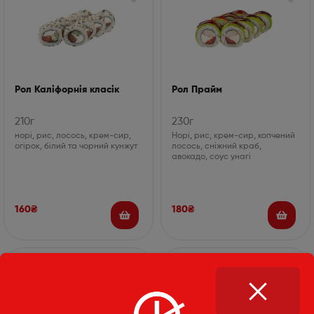
Рол Каліфорнія класік
Рол Прайм
210г
230г
норі, рис, лосось, крем-сир,
Норі, рис, крем-сир, копчений
огірок, білий та чорний кунжут
лосось, сніжний краб,
авокадо, соус унагі
160
₴
180
₴