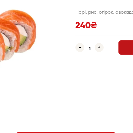
Норі, рис, огірок, авокад
240
₴
-
+