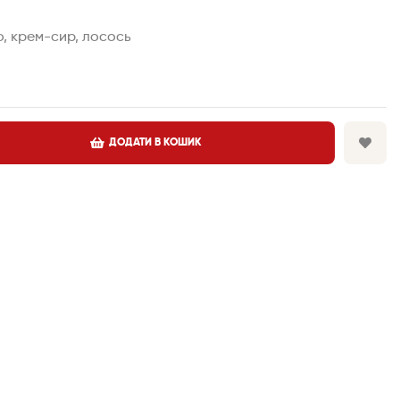
о, крем-сир, лосось
ДОДАТИ В КОШИК