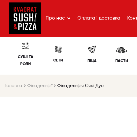
Про нас
Оплата і доставка
Кон
СУШІ ТА
СЕТИ
ПІЦА
ПАСТИ
РОЛИ
Головна
Філадельфії
Філадельфія Сякі Дуо