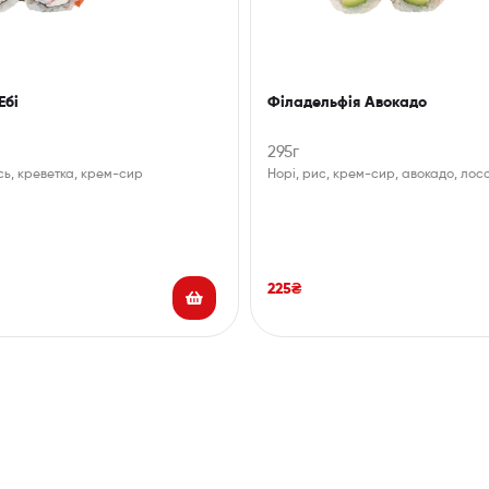
Ебі
Філадельфія Авокадо
295г
сь, креветка, крем-сир
Норі, рис, крем-сир, авокадо, лос
225
₴