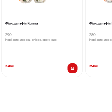
Філадельфія Каппа
Філадельфія 
290г
280г
Норі, рис, лосось, огірок, крем-сир
Норі, рис, лосо
230
₴
250
₴