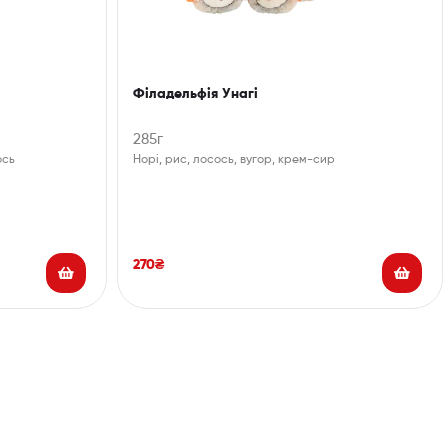
Філадельфія Унагі
285г
ось
Норі, рис, лосось, вугор, крем-сир
270
₴