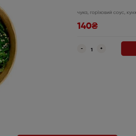
чука, горіховий соус, кун
140
₴
-
+