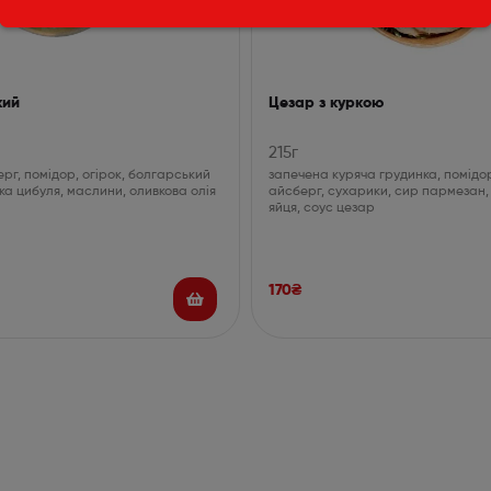
кий
Цезар з куркою
215г
рг, помідор, огірок, болгарський
запечена куряча грудинка, помідор
ка цибуля, маслини, оливкова олія
айсберг, сухарики, сир пармезан,
яйця, соус цезар
170
₴