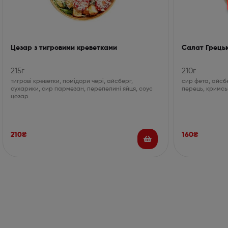
Цезар з тигровими креветками
Салат Грець
215г
210г
тигрові креветки, помідори чері, айсберг,
сир фета, айсбе
сухарики, сир пармезан, перепелині яйця, соус
перець, кримсь
цезар
210
₴
160
₴