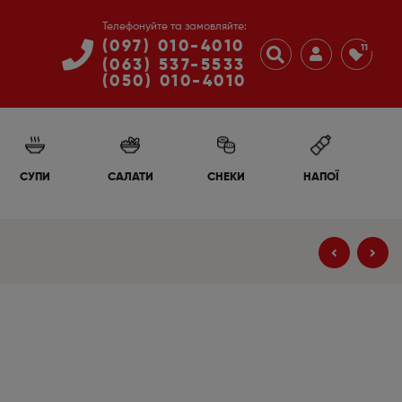
Телефонуйте та замовляйте:
(097) 010-4010
11
(063) 537-5533
(050) 010-4010
НАПОЇ
СУПИ
САЛАТИ
СНЕКИ
170
160
₴
₴