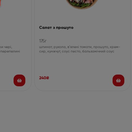
Салат з прошуто
175г
и чері,
шпинат, рукола, в’ялені томати, прошуто, крем-
 перепелині
сир, кунжчут, соус песто, бальзамічний соус
240
₴