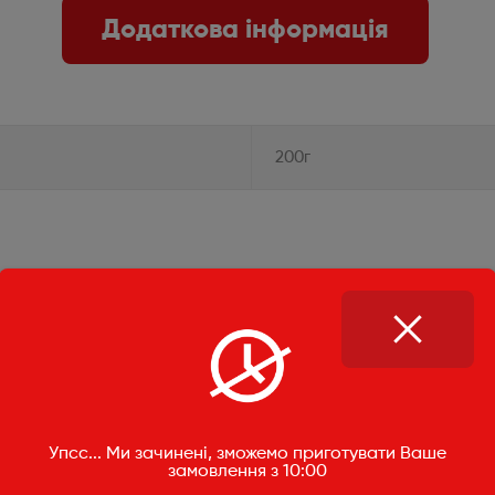
Додаткова інформація
200г
Упсс... Ми зачинені, зможемо приготувати Ваше
замовлення з 10:00