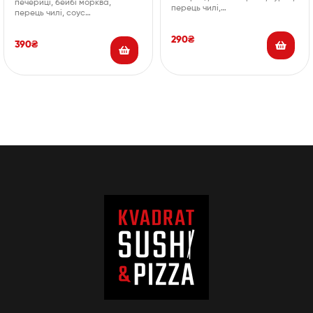
печериці, бейбі морква,
перець чилі,…
перець чилі, соус…
290
₴
390
₴