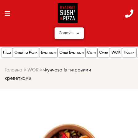
Золочів
Піца
Суші та Роли
Бургери
Суші Бургери
Сети
Супи
WOK
Пасти
Головна
WOK
Фунчоза із тигровими
креветками