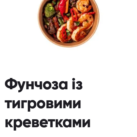
Фунчоза із
тигровими
креветками