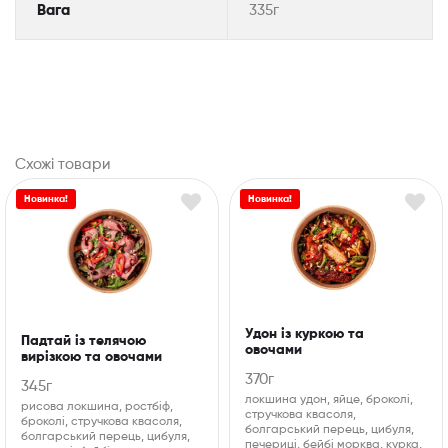
Вага
335г
Схожі товари
Новинка!
Новинка!
Удон із куркою та
Падтай із телячою
овочами
вирізкою та овочами
370г
345г
локшина удон, яйце, броколі,
рисова локшина, ростбіф,
стручкова квасоля,
броколі, стручкова квасоля,
болгарський перець, цибуля,
болгарський перець, цибуля,
печериці, бейбі морква, курка,