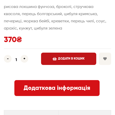
рисова локшина фунчоза, броколі, стручкова
квасоля, перець болгарський, цибуля кримська,
печериці, морква бейбі, креветки, перець чилі, соус,
арахіс, кунжут, цибуля зелена
370
₴
-
+
ДОДАТИ В КОШИК
Додаткова інформація